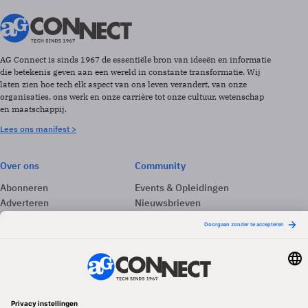
AG Connect is sinds 1967 de essentiële bron van ideeën en informatie
die betekenis geven aan een wereld in constante transformatie. Wij
laten zien hoe tech elk aspect van ons leven verandert, van onze
organisaties, ons werk en onze carrière tot onze cultuur, wetenschap
en maatschappij.
Lees ons manifest >
Over ons
Community
Abonneren
Events & Opleidingen
Adverteren
Nieuwsbrieven
Contact
Vacatures
Colofon
Whitepapers
Onze app
Privacyinstellingen
Volg ons