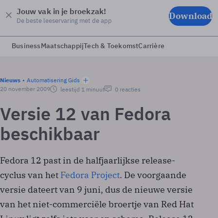
Jouw vak in je broekzak!
Download
De beste leeservaring met de app
Business
Maatschappij
Tech & Toekomst
Carrière
Nieuws
Automatisering Gids
20 november 2009
leestijd 1 minuut
0 reacties
Versie 12 van Fedora
beschikbaar
Fedora 12 past in de halfjaarlijkse release-
cyclus van het
Fedora Project
. De voorgaande
versie dateert van 9 juni, dus de nieuwe versie
van het niet-commerciële broertje van Red Hat