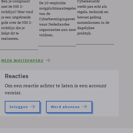
Ben je compliant
Cybersecurity
De 10 verplichte
met de NIS 2-
werkt pas echt als
zorgplichtmaatregelen
richtlijn? Hier vind
regels, techniek en
van de
je een uitgebreide
bewust gedrag
Cyberbeveiligingswet
gids over de NIS 2-
samenkomen in de
waar Nederlandse
richtlijn die je
dagelijkse
organisaties aan moeten
helpt dit te
praktijk.
voldoen.
realiseren.
MEER WHITEPAPERS
Reacties
Om een reactie achter te laten is een account
vereist.
Inloggen
Word abonnee