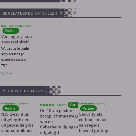
GERELATEERDE ARTIKELEN
Blog
Soevereinteit, Cloud
Partner
Van legacy naar
soevereiniteit
Waarom je oude
applicaties je
grootste risico
zijn.
1 min
MEER WHITEPAPERS
Whitepaper
Security
Whitepaper
Security
Partner
Whitepaper
Security
Partner
Partner
De 10 verplichte
NIS 2-richtlijn
Security als
zorgplichtmaatregelen
uitgelegd: een
cultuur - maak
van de
uitgebreide gids
van regels
Cyberbeveiligingswet
voor compliance
bewust gedrag
uitgelegd