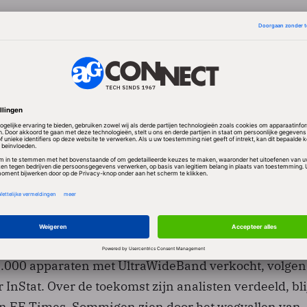
eidt het signaal over een breed spectrum maar gebr
dsterkte die nauwelijks boven de achtergrondruis uit
rktleider in de productie van de eerste generatie U
 bleek echter niet in staat alle benodigde componente
e integreren, een voorwaarde voor een grootschalige
werd de beloofde hoge bandbreedte van boven de 50 
der verbruikten de chips meer energie dan de
 als maximumeis hadden en bleef de prijs van de chi
rde de eerste generatie chips aan diverse
n die de functionaliteit als optie aanboden. In totaal
.000 apparaten met UltraWideBand verkocht, volgen
nStat. Over de toekomst zijn analisten verdeeld, blij
n EE Times. Sommigen zien door het wegvallen van