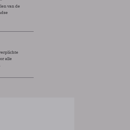
elen van de
ndse
verplichte
r alle
.