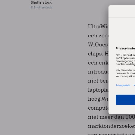
Shutterstock
© Shutterstock
UltraWideBand spr
een zeer lage zen
WiQuest was de ma
chips. Het bedrijf
een enkele chip t
introductie. Ook 
niet bereikt. Ver
laptopfabrikanten
hoog.WiQuest leve
computerfabrikante
niet meer dan 100
marktonderzoeker I
een rapportage va