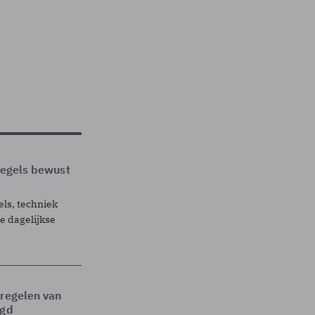
 regels bewust
els, techniek
 dagelijkse
tregelen van
egd