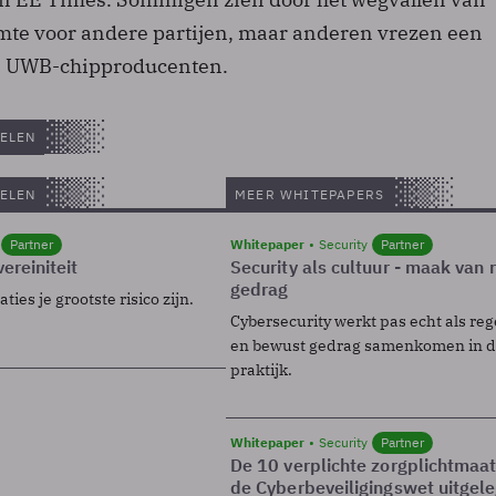
te voor andere partijen, maar anderen vrezen een
e UWB-chipproducenten.
ELEN
ELEN
MEER WHITEPAPERS
Partner
Whitepaper
Security
Partner
ereiniteit
Security als cultuur - maak van
gedrag
ies je grootste risico zijn.
Cybersecurity werkt pas echt als reg
en bewust gedrag samenkomen in de
praktijk.
Whitepaper
Security
Partner
De 10 verplichte zorgplichtmaa
de Cyberbeveiligingswet uitgel