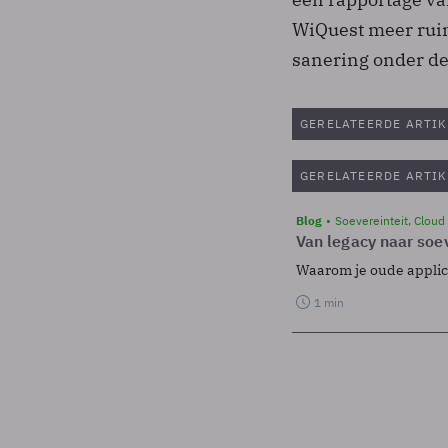
WiQuest meer ruim
sanering onder d
GERELATEERDE ARTIK
GERELATEERDE ARTIK
Blog
Soevereinteit, Cloud
Van legacy naar soev
Waarom je oude applicat
1 min