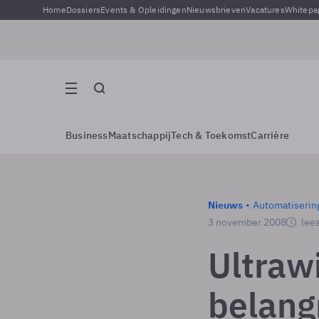
Home
Dossiers
Events & Opleidingen
Nieuwsbrieven
Vacatures
Whitepa
Business
Maatschappij
Tech & Toekomst
Carrière
Nieuws
Automatiserin
3 november 2008
lees
Ultraw
belang