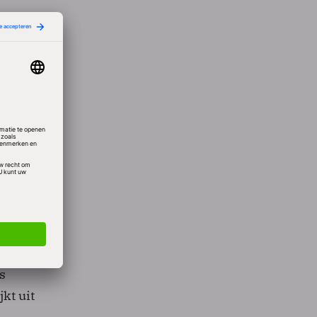
uikt
komt.
WB-
n op
MB/sec
ps te
 zijn
s
kt uit