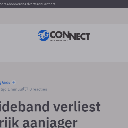
pers
Abonneren
Adverteren
Partners
g Gids
tijd 1 minuut
0 reacties
ideband verliest
rijk aanjager