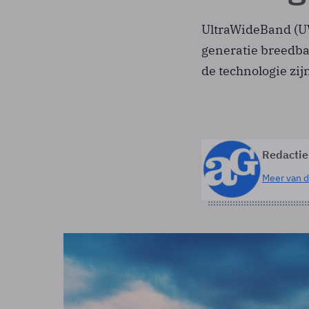
UltraWideBand (UW
generatie breedba
de technologie zi
Redactie
Meer van d