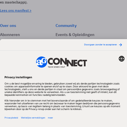
en maatschappij.
Lees ons manifest >
Over ons
Community
Abonneren
Events & Opleidingen
Adverteren
Nieuwsbrieven
Contact
Vacatures
Colofon
Whitepapers
Onze app
Privacyinstellingen
Volg ons
Redactionele partner