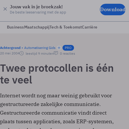
Jouw vak in je broekzak!
Download
De beste leeservaring met de app
Business
Maatschappij
Tech & Toekomst
Carrière
Achtergrond
Automatisering Gids
PRO
20 mei 2004
leestijd 9 minuten
0 reacties
Twee protocollen is één
te veel
Internet wordt nog maar weinig gebruikt voor
gestructureerde zakelijke communicatie.
Gestructureerde communicatie vindt direct
plaats tussen applicaties, zoals ERP-systemen,