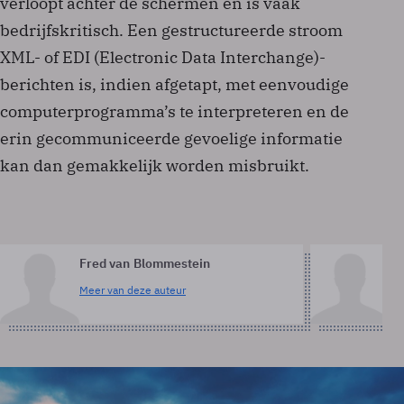
verloopt achter de schermen en is vaak
bedrijfskritisch. Een gestructureerde stroom
XML- of EDI (Electronic Data Interchange)-
berichten is, indien afgetapt, met eenvoudige
computerprogramma’s te interpreteren en de
erin gecommuniceerde gevoelige informatie
kan dan gemakkelijk worden misbruikt.
Fred van Blommestein
Ga
Meer van deze auteur
Me