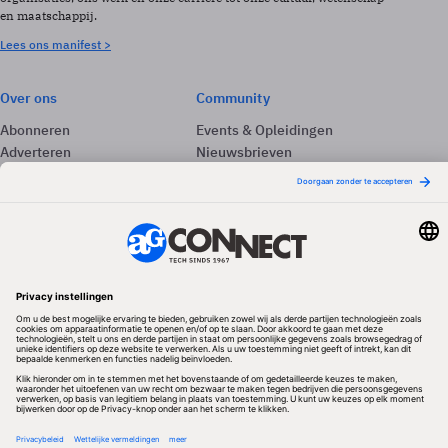
en maatschappij.
Lees ons manifest >
Over ons
Community
Abonneren
Events & Opleidingen
Adverteren
Nieuwsbrieven
Contact
Vacatures
Colofon
Whitepapers
Onze app
Privacyinstellingen
Volg ons
Redactionele partner