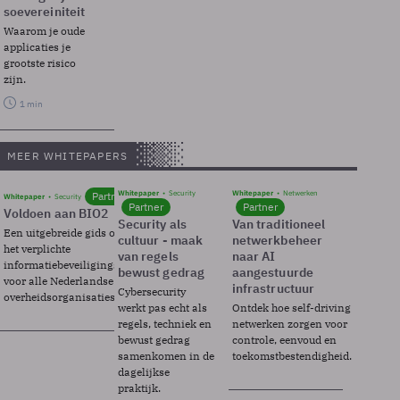
soevereiniteit
Waarom je oude
applicaties je
grootste risico
zijn.
1 min
MEER WHITEPAPERS
Whitepaper
Security
Whitepaper
Netwerken
Partner
Whitepaper
Security
Partner
Partner
Voldoen aan BIO2
Security als
Van traditioneel
Een uitgebreide gids over BIO2,
cultuur - maak
netwerkbeheer
het verplichte
van regels
naar AI
informatiebeveiligingsframework
bewust gedrag
aangestuurde
voor alle Nederlandse
infrastructuur
Cybersecurity
overheidsorganisaties.
werkt pas echt als
Ontdek hoe self-driving
regels, techniek en
netwerken zorgen voor
bewust gedrag
controle, eenvoud en
samenkomen in de
toekomstbestendigheid.
dagelijkse
praktijk.