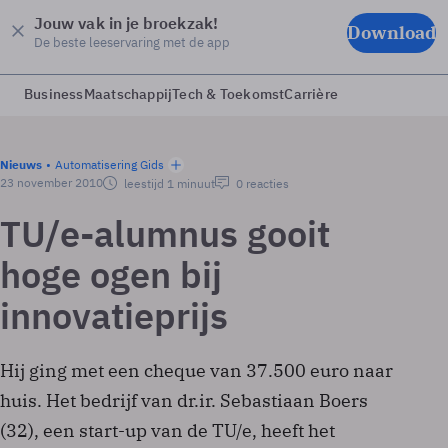
Jouw vak in je broekzak!
Download
De beste leeservaring met de app
Business
Maatschappij
Tech & Toekomst
Carrière
Nieuws
Automatisering Gids
23 november 2010
leestijd 1 minuut
0 reacties
TU/e-alumnus gooit
hoge ogen bij
innovatieprijs
Hij ging met een cheque van 37.500 euro naar
huis. Het bedrijf van dr.ir. Sebastiaan Boers
(32), een start-up van de TU/e, heeft het