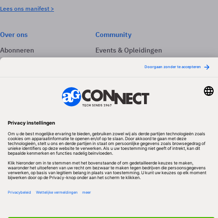
Lees ons manifest >
Over ons
Community
Abonneren
Events & Opleidingen
Adverteren
Nieuwsbrieven
Contact
Vacatures
Colofon
Whitepapers
Onze app
Privacyinstellingen
Volg ons
Redactionele partner
Algemene Voorwaarden & Copyrights