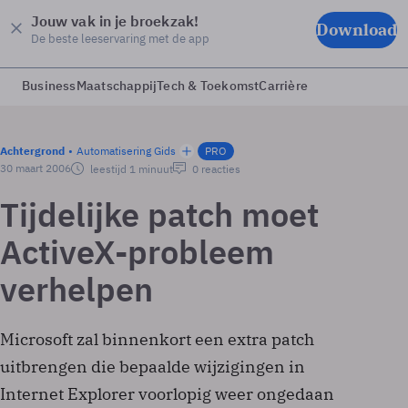
Jouw vak in je broekzak!
Download
De beste leeservaring met de app
Business
Maatschappij
Tech & Toekomst
Carrière
Achtergrond
Automatisering Gids
PRO
30 maart 2006
leestijd 1 minuut
0 reacties
Tijdelijke patch moet
ActiveX-probleem
verhelpen
Microsoft zal binnenkort een extra patch
uitbrengen die bepaalde wijzigingen in
Internet Explorer voorlopig weer ongedaan