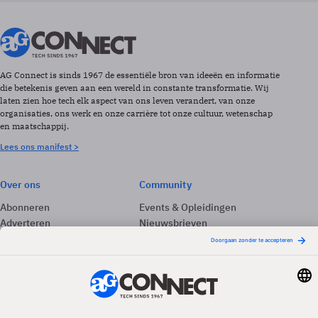
AG Connect is sinds 1967 de essentiële bron van ideeën en informatie
die betekenis geven aan een wereld in constante transformatie. Wij
laten zien hoe tech elk aspect van ons leven verandert, van onze
organisaties, ons werk en onze carrière tot onze cultuur, wetenschap
en maatschappij.
Lees ons manifest >
Over ons
Community
Abonneren
Events & Opleidingen
Adverteren
Nieuwsbrieven
Contact
Vacatures
Colofon
Whitepapers
Onze app
Privacyinstellingen
Volg ons