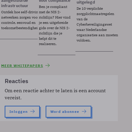
aangestuurde
voor compliance
uitgelegd
infrastructuur
Ben je compliant
De 10 verplichte
Ontdek hoe self-driving
met de NIS 2-
zorgplichtmaatregelen
netwerken zorgen voor
richtlijn? Hier vind
van de
controle, eenvoud en
je een uitgebreide
Cyberbeveiligingswet
toekomstbestendigheid.
gids over de NIS 2-
waar Nederlandse
richtlijn die je
organisaties aan moeten
helpt dit te
voldoen.
realiseren.
MEER WHITEPAPERS
Reacties
Om een reactie achter te laten is een account
vereist.
Inloggen
Word abonnee