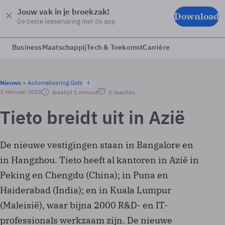
Jouw vak in je broekzak!
Download
De beste leeservaring met de app
Business
Maatschappij
Tech & Toekomst
Carrière
Nieuws
Automatisering Gids
3 februari 2010
leestijd 1 minuut
0 reacties
Tieto breidt uit in Azië
De nieuwe vestigingen staan in Bangalore en
in Hangzhou. Tieto heeft al kantoren in Azië in
Peking en Chengdu (China); in Puna en
Haiderabad (India); en in Kuala Lumpur
(Maleisië), waar bijna 2000 R&D- en IT-
professionals werkzaam zijn. De nieuwe