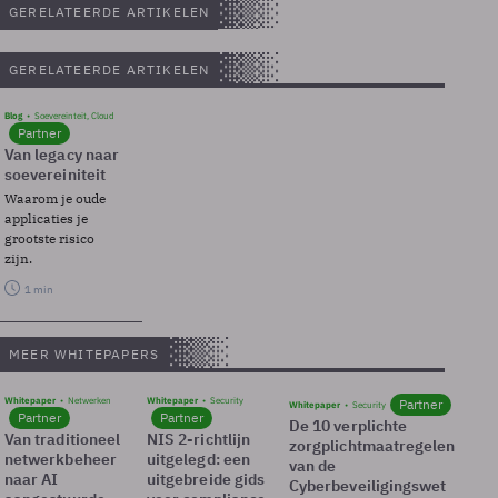
GERELATEERDE ARTIKELEN
GERELATEERDE ARTIKELEN
Blog
Soevereinteit, Cloud
Partner
Van legacy naar
soevereiniteit
Waarom je oude
applicaties je
grootste risico
zijn.
1 min
MEER WHITEPAPERS
Whitepaper
Netwerken
Whitepaper
Security
Partner
Whitepaper
Security
Partner
Partner
De 10 verplichte
Van traditioneel
NIS 2-richtlijn
zorgplichtmaatregelen
netwerkbeheer
uitgelegd: een
van de
naar AI
uitgebreide gids
Cyberbeveiligingswet