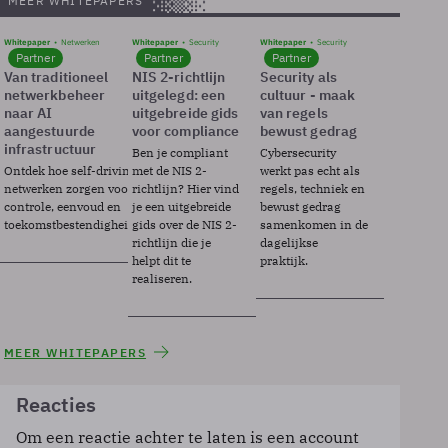
MEER WHITEPAPERS
Whitepaper
Netwerken
Whitepaper
Security
Whitepaper
Security
Partner
Partner
Partner
Van traditioneel
NIS 2-richtlijn
Security als
netwerkbeheer
uitgelegd: een
cultuur - maak
naar AI
uitgebreide gids
van regels
aangestuurde
voor compliance
bewust gedrag
infrastructuur
Ben je compliant
Cybersecurity
Ontdek hoe self-driving
met de NIS 2-
werkt pas echt als
netwerken zorgen voor
richtlijn? Hier vind
regels, techniek en
controle, eenvoud en
je een uitgebreide
bewust gedrag
toekomstbestendigheid.
gids over de NIS 2-
samenkomen in de
richtlijn die je
dagelijkse
helpt dit te
praktijk.
realiseren.
MEER WHITEPAPERS
Reacties
Om een reactie achter te laten is een account