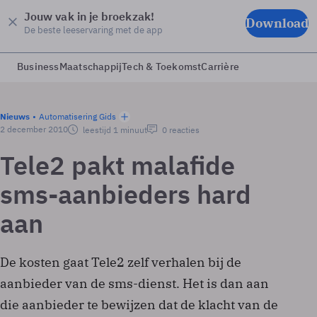
Jouw vak in je broekzak!
Download
De beste leeservaring met de app
Business
Maatschappij
Tech & Toekomst
Carrière
Nieuws
Automatisering Gids
2 december 2010
leestijd 1 minuut
0 reacties
Tele2 pakt malafide
sms-aanbieders hard
aan
De kosten gaat Tele2 zelf verhalen bij de
aanbieder van de sms-dienst. Het is dan aan
die aanbieder te bewijzen dat de klacht van de