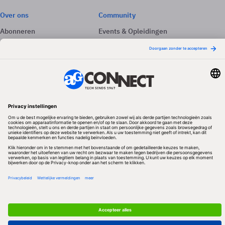
Over ons
Community
Abonneren
Events & Opleidingen
Adverteren
Nieuwsbrieven
Contact
Vacatures
Colofon
Whitepapers
Onze app
Privacyinstellingen
Volg ons
Redactionele partner
Algemene Voorwaarden & Copyrights
Privacy & Cookies