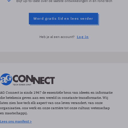
Blijf up-to-date over de laatste ontwikkelingen in en rond tech
Word gratis lid en lees verder
Heb je al een account?
Log in
AG Connect is sinds 1967 de essentiële bron van ideeën en informatie
die betekenis geven aan een wereld in constante transformatie. Wij
laten zien hoe tech elk aspect van ons leven verandert, van onze
organisaties, ons werk en onze carrière tot onze cultuur, wetenschap
en maatschappij.
Lees ons manifest >