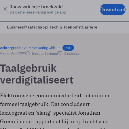
Jouw vak in je broekzak!
Download
De beste leeservaring met de app
Business
Maatschappij
Tech & Toekomst
Carrière
Achtergrond
Automatisering Gids
PRO
5 augustus 2003
leestijd 1 minuut
0 reacties
Taalgebruik
verdigitaliseert
Elektronische communicatie leidt tot minder
formeel taalgebruik. Dat concludeert
lexicograaf en 'slang'-specialist Jonathan
Green in een rapport dat hij in opdracht van