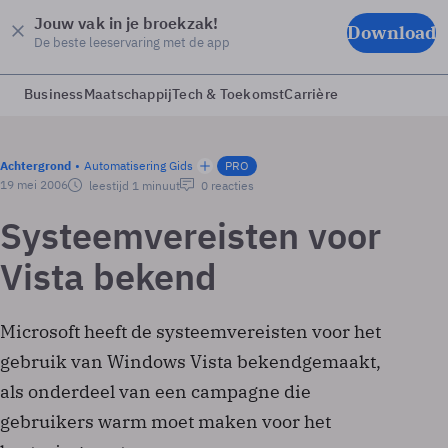
Jouw vak in je broekzak!
Download
De beste leeservaring met de app
Business
Maatschappij
Tech & Toekomst
Carrière
Achtergrond
Automatisering Gids
PRO
19 mei 2006
leestijd 1 minuut
0 reacties
Systeemvereisten voor
Vista bekend
Microsoft heeft de systeemvereisten voor het
gebruik van Windows Vista bekendgemaakt,
als onderdeel van een campagne die
gebruikers warm moet maken voor het