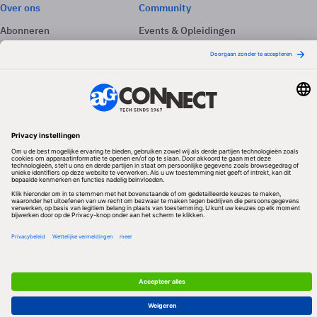
Over ons
Community
Abonneren
Events & Opleidingen
Adverteren
Nieuwsbrieven
Contact
Vacatures
Colofon
Whitepapers
Onze app
Privacyinstellingen
Volg ons
Redactionele partner
Algemene Voorwaarden & Copyrights
Privacy & Cookies