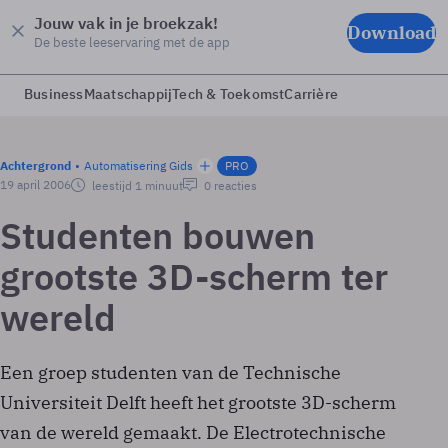
Jouw vak in je broekzak!
Download
De beste leeservaring met de app
Business
Maatschappij
Tech & Toekomst
Carrière
Achtergrond
Automatisering Gids
PRO
19 april 2006
leestijd 1 minuut
0 reacties
Studenten bouwen
grootste 3D-scherm ter
wereld
Een groep studenten van de Technische
Universiteit Delft heeft het grootste 3D-scherm
van de wereld gemaakt. De Electrotechnische