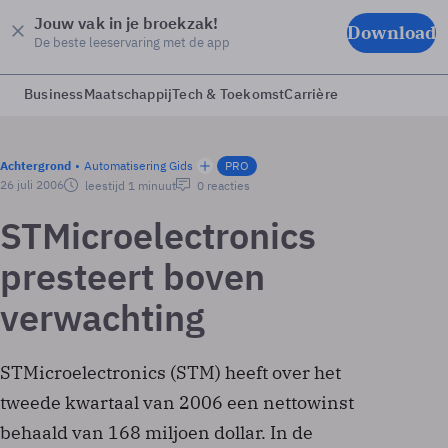
Jouw vak in je broekzak!
Download
De beste leeservaring met de app
Business
Maatschappij
Tech & Toekomst
Carrière
Achtergrond
Automatisering Gids
PRO
26 juli 2006
leestijd 1 minuut
0 reacties
STMicroelectronics
presteert boven
verwachting
STMicroelectronics (STM) heeft over het
tweede kwartaal van 2006 een nettowinst
behaald van 168 miljoen dollar. In de