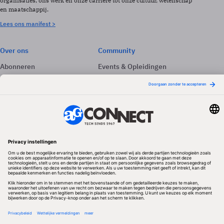
organisaties, ons werk en onze carrière tot onze cultuur, wetenschap
en maatschappij.
Lees ons manifest >
Over ons
Community
Abonneren
Events & Opleidingen
Adverteren
Nieuwsbrieven
Contact
Vacatures
Colofon
Whitepapers
Onze app
Privacyinstellingen
Volg ons
Redactionele partner