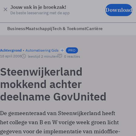
Jouw vak in je broekzak!
Download
De beste leeservaring met de app
Business
Maatschappij
Tech & Toekomst
Carrière
Achtergrond
Automatisering Gids
PRO
18 april 2008
leestijd 2 minuten
0 reacties
Steenwijkerland
mokkend achter
deelname GovUnited
De gemeenteraad van Steenwijkerland heeft
het college van B en W vorige week groen licht
gegeven voor de implementatie van midoffice-