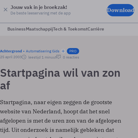
Jouw vak in je broekzak!
Download
De beste leeservaring met de app
Business
Maatschappij
Tech & Toekomst
Carrière
Achtergrond
Automatisering Gids
PRO
25 april 2003
leestijd 1 minuut
0 reacties
Startpagina wil van zon
af
Startpagina, naar eigen zeggen de grootste
website van Nederland, hoopt dat het snel
afgelopen is met de uren zon van de afgelopen
tijd. Uit onderzoek is namelijk gebleken dat