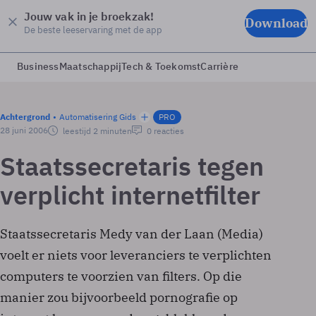
Jouw vak in je broekzak!
Download
De beste leeservaring met de app
Business
Maatschappij
Tech & Toekomst
Carrière
Achtergrond
Automatisering Gids
PRO
28 juni 2006
leestijd 2 minuten
0 reacties
Staatssecretaris tegen
verplicht internetfilter
Staatssecretaris Medy van der Laan (Media)
voelt er niets voor leveranciers te verplichten
computers te voorzien van filters. Op die
manier zou bijvoorbeeld pornografie op