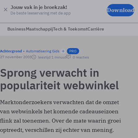
Jouw vak in je broekzak!
Download
De beste leeservaring met de app
Business
Maatschappij
Tech & Toekomst
Carrière
Achtergrond
Automatisering Gids
PRO
27 november 2003
leestijd 1 minuut
0 reacties
Sprong verwacht in
populariteit webwinkel
Marktonderzoekers verwachten dat de omzet
van webwinkels het komende cadeauseizoen
flink zal toenemen. Over de mate waarin groei
optreedt, verschillen zij echter van mening.