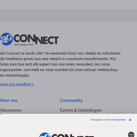
AG Connect is sinds 1967 de essentiële bron van ideeën en informatie
die betekenis geven aan een wereld in constante transformatie. Wij
laten zien hoe tech elk aspect van ons leven verandert, van onze
organisaties, ons werk en onze carrière tot onze cultuur, wetenschap
en maatschappij.
Lees ons manifest >
Over ons
Community
Abonneren
Events & Opleidingen
Adverteren
Nieuwsbrieven
Contact
Vacatures
Colofon
Whitepapers