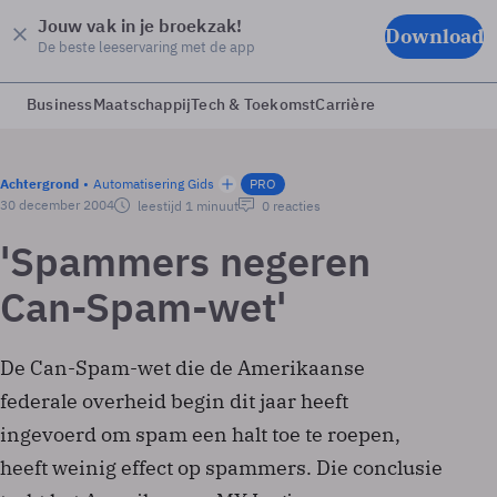
Jouw vak in je broekzak!
Download
De beste leeservaring met de app
Business
Maatschappij
Tech & Toekomst
Carrière
Achtergrond
Automatisering Gids
PRO
30 december 2004
leestijd 1 minuut
0 reacties
'Spammers negeren
Can-Spam-wet'
De Can-Spam-wet die de Amerikaanse
federale overheid begin dit jaar heeft
ingevoerd om spam een halt toe te roepen,
heeft weinig effect op spammers. Die conclusie