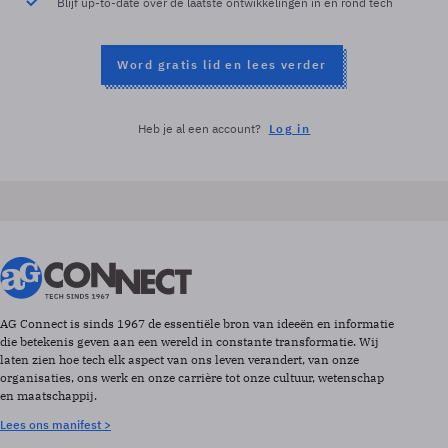
Blijf up-to-date over de laatste ontwikkelingen in en rond tech
Word gratis lid en lees verder
Heb je al een account?
Log in
AG Connect is sinds 1967 de essentiële bron van ideeën en informatie
die betekenis geven aan een wereld in constante transformatie. Wij
laten zien hoe tech elk aspect van ons leven verandert, van onze
organisaties, ons werk en onze carrière tot onze cultuur, wetenschap
en maatschappij.
Lees ons manifest >