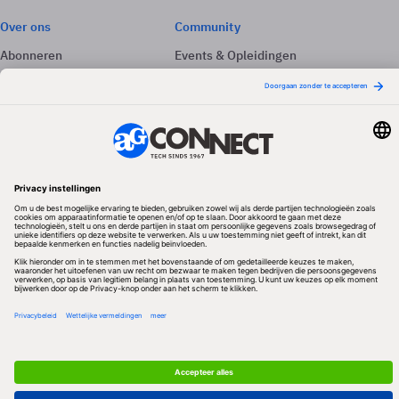
Over ons
Community
Abonneren
Events & Opleidingen
Adverteren
Nieuwsbrieven
Contact
Vacatures
Colofon
Whitepapers
Onze app
Privacyinstellingen
Volg ons
Redactionele partner
Algemene Voorwaarden & Copyrights
Privacy & Cookies