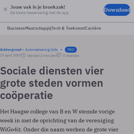
Jouw vak in je broekzak!
Download
De beste leeservaring met de app
Business
Maatschappij
Tech & Toekomst
Carrière
Achtergrond
Automatisering Gids
PRO
19 april 2007
leestijd 2 minuten
0 reacties
Sociale diensten vier
grote steden vormen
coöperatie
Het Haagse college van B en W stemde vorige
week in met de oprichting van de vereniging
WiGo4it. Onder die naam werken de grote vier