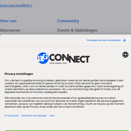
Lees ons manifest >
Over ons
Community
Abonneren
Events & Opleidingen
Adverteren
Nieuwsbrieven
Contact
Vacatures
Colofon
Whitepapers
Onze app
Privacyinstellingen
Volg ons
Redactionele partner
Algemene Voorwaarden & Copyrights