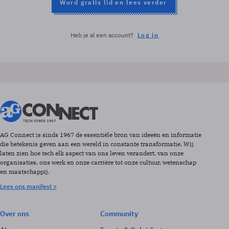
Word gratis lid en lees verder
Heb je al een account?
Log in
AG Connect is sinds 1967 de essentiële bron van ideeën en informatie
die betekenis geven aan een wereld in constante transformatie. Wij
laten zien hoe tech elk aspect van ons leven verandert, van onze
organisaties, ons werk en onze carrière tot onze cultuur, wetenschap
en maatschappij.
Lees ons manifest >
Over ons
Community