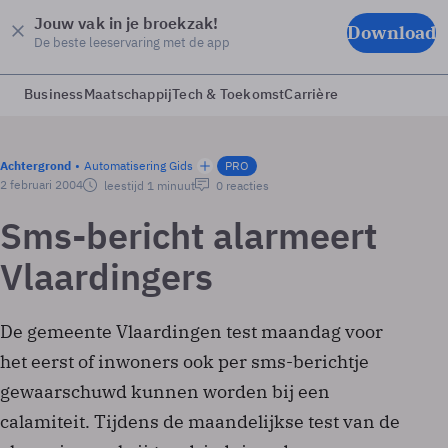
Jouw vak in je broekzak!
Download
De beste leeservaring met de app
Business
Maatschappij
Tech & Toekomst
Carrière
Achtergrond
Automatisering Gids
PRO
2 februari 2004
leestijd 1 minuut
0 reacties
Sms-bericht alarmeert
Vlaardingers
De gemeente Vlaardingen test maandag voor
het eerst of inwoners ook per sms-berichtje
gewaarschuwd kunnen worden bij een
calamiteit. Tijdens de maandelijkse test van de