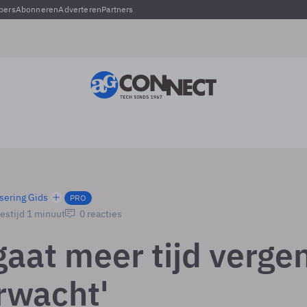
pers
Abonneren
Adverteren
Partners
sering Gids
PRO
estijd 1 minuut
0 reacties
gaat meer tijd verge
rwacht'