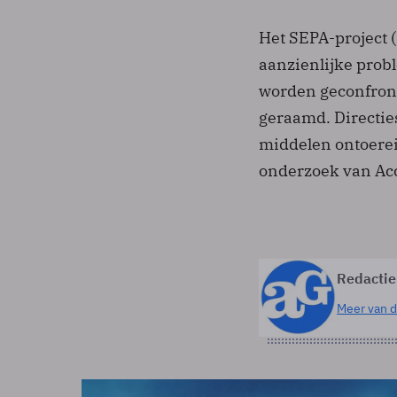
Het SEPA-project 
aanzienlijke prob
worden geconfront
geraamd. Directies
middelen ontoereik
onderzoek van Ac
Redactie
Meer van d