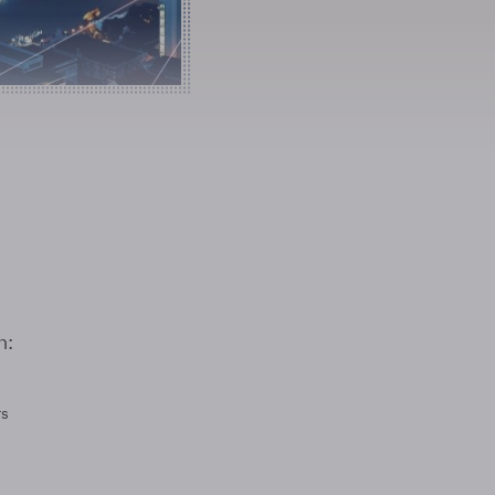
n:
rs