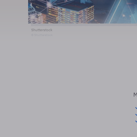
Shutterstock
© Shutterstock
M