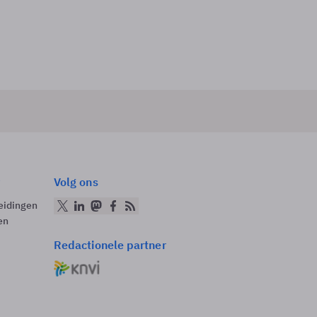
Volg ons
eidingen
en
Redactionele partner