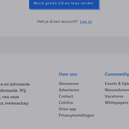
Word gratis lid en lees verder
Heb je al een account?
Log in
Over ons
Community
Abonneren
Events & Opl
ën en informatie
Adverteren
Nieuwsbriev
sformatie. Wij
Contact
Vacatures
t, van onze
Colofon
Whitepapers
uur, wetenschap
Onze app
Privacyinstellingen