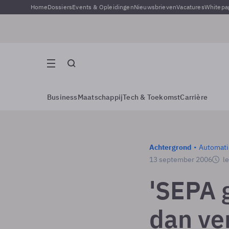
Home
Dossiers
Events & Opleidingen
Nieuwsbrieven
Vacatures
Whitepa
Business
Maatschappij
Tech & Toekomst
Carrière
Achtergrond
Automati
13 september 2006
le
'SEPA 
dan ve