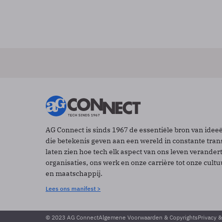
AG Connect is sinds 1967 de essentiële bron van idee
die betekenis geven aan een wereld in constante tran
laten zien hoe tech elk aspect van ons leven verander
organisaties, ons werk en onze carrière tot onze cult
en maatschappij.
Lees ons manifest >
© 2023 AG Connect
Algemene Voorwaarden & Copyrights
Privacy 