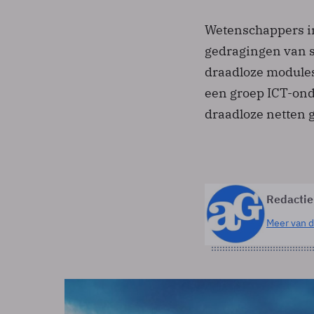
Wetenschappers in
gedragingen van s
draadloze modules
een groep ICT-ond
draadloze netten
Redactie
Meer van d