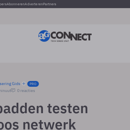
pers
Abonneren
Adverteren
Partners
sering Gids
PRO
minuut
0 reacties
padden testen
oos netwerk