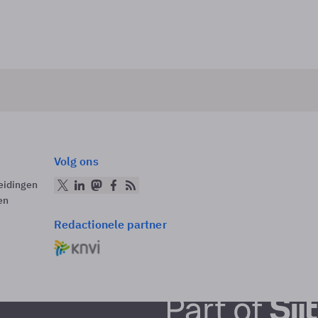
Volg ons
eidingen
en
Redactionele partner