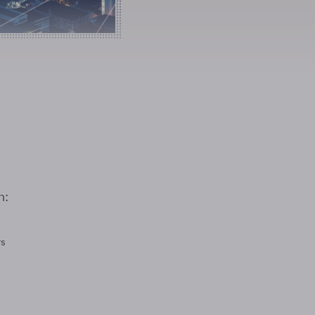
n:
rs