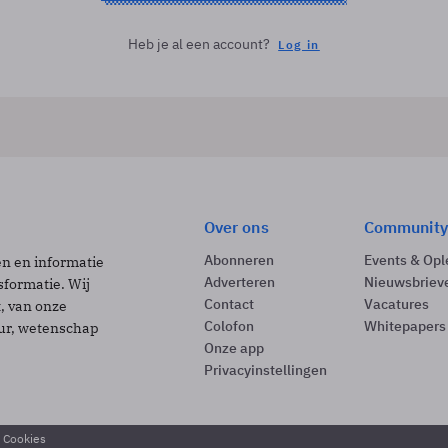
Heb je al een account?
Log in
Over ons
Community
Abonneren
Events & Opl
ën en informatie
Adverteren
Nieuwsbriev
sformatie. Wij
Contact
Vacatures
t, van onze
Colofon
Whitepapers
uur, wetenschap
Onze app
Privacyinstellingen
& Cookies