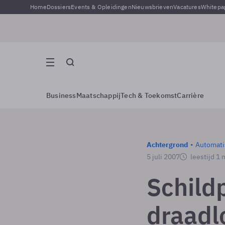
Home
Dossiers
Events & Opleidingen
Nieuwsbrieven
Vacatures
Whitepa
Business
Maatschappij
Tech & Toekomst
Carrière
Achtergrond
Automati
5 juli 2007
leestijd 1 
Schild
draadl