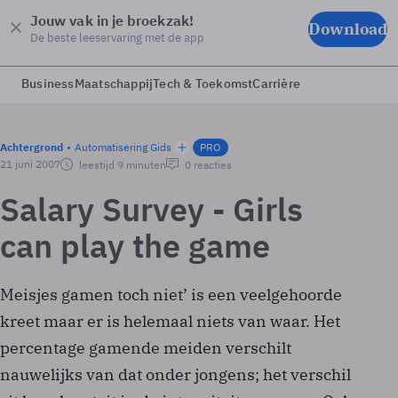
Jouw vak in je broekzak!
Download
De beste leeservaring met de app
Business
Maatschappij
Tech & Toekomst
Carrière
Achtergrond
Automatisering Gids
PRO
21 juni 2007
leestijd 9 minuten
0 reacties
Salary Survey - Girls
can play the game
Meisjes gamen toch niet’ is een veelgehoorde
kreet maar er is helemaal niets van waar. Het
percentage gamende meiden verschilt
nauwelijks van dat onder jongens; het verschil