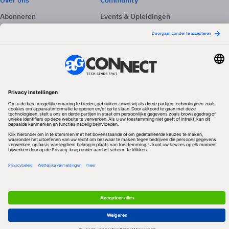
Over ons
Community
Abonneren
Events & Opleidingen
Adverteren
Nieuwsbrieven
Contact
Vacatures
Colofon
Whitepapers
Onze app
Privacyinstellingen
Volg ons
Redactionele partner
Algemene Voorwaarden & Copyrights
Privacy & Cookies