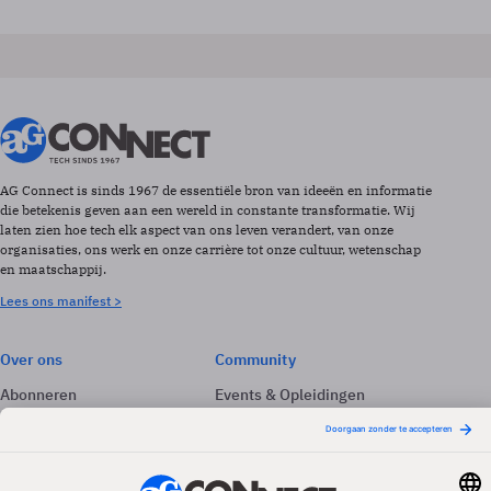
AG Connect is sinds 1967 de essentiële bron van ideeën en informatie
die betekenis geven aan een wereld in constante transformatie. Wij
laten zien hoe tech elk aspect van ons leven verandert, van onze
organisaties, ons werk en onze carrière tot onze cultuur, wetenschap
en maatschappij.
Lees ons manifest >
Over ons
Community
Abonneren
Events & Opleidingen
Adverteren
Nieuwsbrieven
Contact
Vacatures
Colofon
Whitepapers