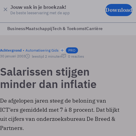
Jouw vak in je broekzak!
Download
De beste leeservaring met de app
Business
Maatschappij
Tech & Toekomst
Carrière
Achtergrond
Automatisering Gids
PRO
30 januari 2003
leestijd 2 minuten
0 reacties
Salarissen stijgen
minder dan inflatie
De afgelopen jaren steeg de beloning van
ICT’ers gemiddeld met 7 à 8 procent. Dat blijkt
uit cijfers van onderzoeksbureau De Breed &
Partners.