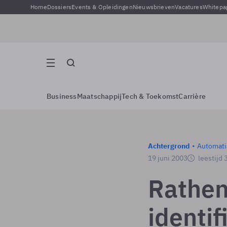
Home
Dossiers
Events & Opleidingen
Nieuwsbrieven
Vacatures
Whitepa
Business
Maatschappij
Tech & Toekomst
Carrière
Achtergrond
Automati
19 juni 2003
leestijd 
Rathen
identif