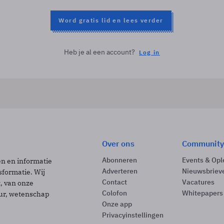
Word gratis lid en lees verder
Heb je al een account?
Log in
Over ons
Community
Abonneren
Events & Opl
ën en informatie
Adverteren
Nieuwsbriev
sformatie. Wij
Contact
Vacatures
t, van onze
Colofon
Whitepapers
uur, wetenschap
Onze app
Privacyinstellingen