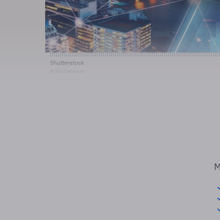
Shutterstock
© Shutterstock
M