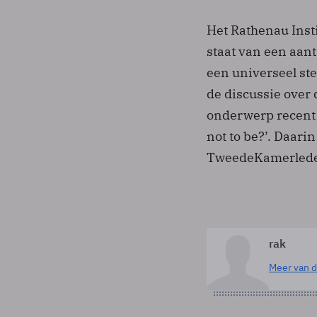
Het Rathenau Inst
staat van een aan
een universeel stel
de discussie over 
onderwerp recent 
not to be?’. Daari
Tweede­Kamerlede
rak
Meer van d