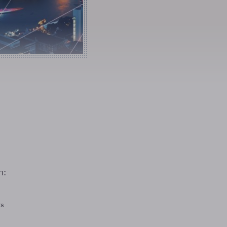
n:
rs