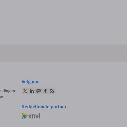
Volg ons
eidingen
en
Redactionele partner