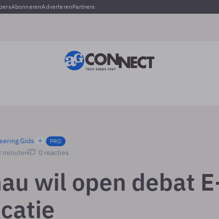
pers
Abonneren
Adverteren
Partners
sering Gids
PRO
3 minuten
0 reacties
au wil open debat E
icatie