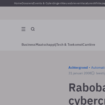
Home
Dossiers
Events & Opleidingen
Nieuwsbrieven
Vacatures
Whitepa
Business
Maatschappij
Tech & Toekomst
Carrière
Achtergrond
Automati
31 januari 2008
leesti
Raboba
cyberc