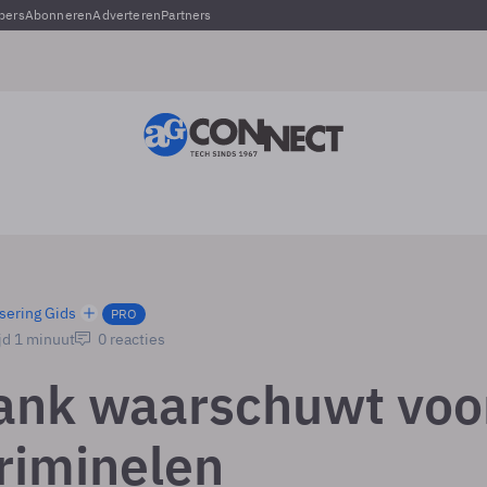
pers
Abonneren
Adverteren
Partners
sering Gids
PRO
jd 1 minuut
0 reacties
nk waarschuwt voo
riminelen