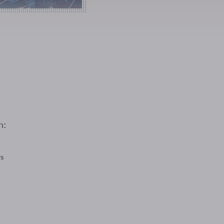
n:
rs