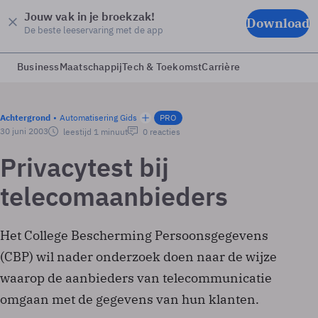
Jouw vak in je broekzak!
Download
De beste leeservaring met de app
Business
Maatschappij
Tech & Toekomst
Carrière
Achtergrond
Automatisering Gids
PRO
30 juni 2003
leestijd 1 minuut
0 reacties
Privacytest bij
telecomaanbieders
Het College Bescherming Persoonsgegevens
(CBP) wil nader onderzoek doen naar de wijze
waarop de aanbieders van telecommunicatie
omgaan met de gegevens van hun klanten.