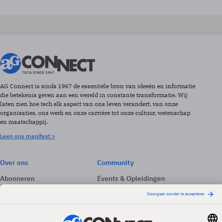
AG Connect is sinds 1967 de essentiële bron van ideeën en informatie
die betekenis geven aan een wereld in constante transformatie. Wij
laten zien hoe tech elk aspect van ons leven verandert, van onze
organisaties, ons werk en onze carrière tot onze cultuur, wetenschap
en maatschappij.
Lees ons manifest >
Over ons
Community
Abonneren
Events & Opleidingen
Adverteren
Nieuwsbrieven
Contact
Vacatures
Colofon
Whitepapers