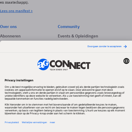
en maatschappij.
Lees ons manifest >
Over ons
Community
Abonneren
Events & Opleidingen
Adverteren
Nieuwsbrieven
Contact
Vacatures
Colofon
Whitepapers
Onze app
Privacyinstellingen
Volg ons
Redactionele partner