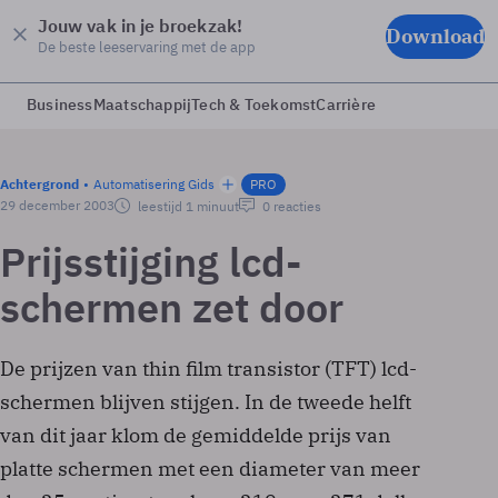
Jouw vak in je broekzak!
Download
De beste leeservaring met de app
Business
Maatschappij
Tech & Toekomst
Carrière
Achtergrond
Automatisering Gids
PRO
29 december 2003
leestijd 1 minuut
0 reacties
Prijsstijging lcd-
schermen zet door
De prijzen van thin film transistor (TFT) lcd-
schermen blijven stijgen. In de tweede helft
van dit jaar klom de gemiddelde prijs van
platte schermen met een diameter van meer