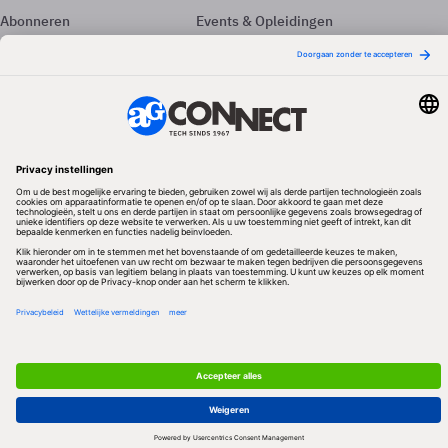
Abonneren
Events & Opleidingen
Adverteren
Nieuwsbrieven
Contact
Vacatures
Colofon
Whitepapers
Onze app
Privacyinstellingen
Volg ons
Redactionele partner
Algemene Voorwaarden & Copyrights
Privacy & Cookies