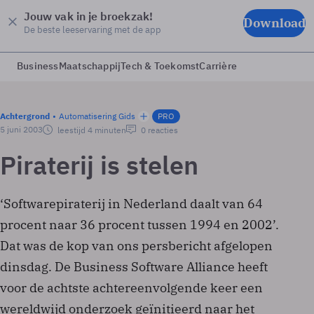
Jouw vak in je broekzak!
Download
De beste leeservaring met de app
Business
Maatschappij
Tech & Toekomst
Carrière
Achtergrond
Automatisering Gids
PRO
5 juni 2003
leestijd 4 minuten
0 reacties
Piraterij is stelen
‘Softwarepiraterij in Nederland daalt van 64
procent naar 36 procent tussen 1994 en 2002’.
Dat was de kop van ons persbericht afgelopen
dinsdag. De Business Software Alliance heeft
voor de achtste achtereenvolgende keer een
wereldwijd onderzoek geïnitieerd naar het