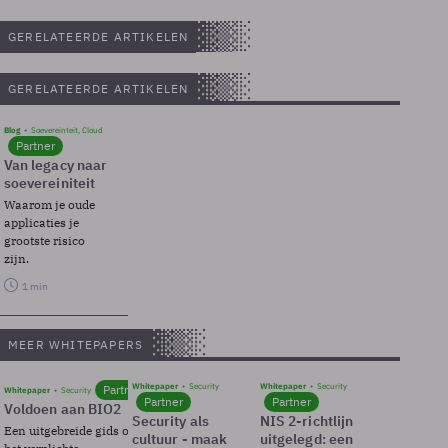
GERELATEERDE ARTIKELEN
GERELATEERDE ARTIKELEN
Blog
Soevereinteit, Cloud
Partner
Van legacy naar
soevereiniteit
Waarom je oude
applicaties je
grootste risico
zijn.
1 min
MEER WHITEPAPERS
Whitepaper
Security
Whitepaper
Security
Partner
Whitepaper
Security
Partner
Partner
Voldoen aan BIO2
Security als
NIS 2-richtlijn
Een uitgebreide gids over BIO2,
cultuur - maak
uitgelegd: een