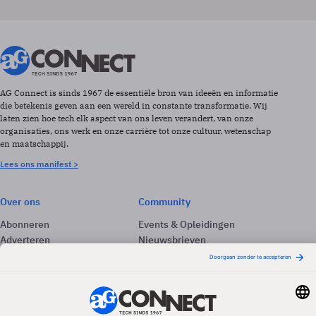
AG Connect is sinds 1967 de essentiële bron van ideeën en informatie
die betekenis geven aan een wereld in constante transformatie. Wij
laten zien hoe tech elk aspect van ons leven verandert, van onze
organisaties, ons werk en onze carrière tot onze cultuur, wetenschap
en maatschappij.
Lees ons manifest >
Over ons
Community
Abonneren
Events & Opleidingen
Adverteren
Nieuwsbrieven
Contact
Vacatures
Colofon
Whitepapers
Onze app
Privacyinstellingen