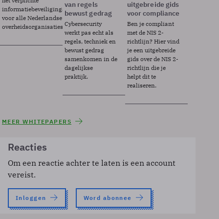
het verplichte
van regels
uitgebreide gids
informatiebeveiligingsframework
bewust gedrag
voor compliance
voor alle Nederlandse
Cybersecurity
Ben je compliant
overheidsorganisaties.
werkt pas echt als
met de NIS 2-
regels, techniek en
richtlijn? Hier vind
bewust gedrag
je een uitgebreide
samenkomen in de
gids over de NIS 2-
dagelijkse
richtlijn die je
praktijk.
helpt dit te
realiseren.
MEER WHITEPAPERS
Reacties
Om een reactie achter te laten is een account
vereist.
Inloggen
Word abonnee