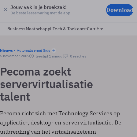
Jouw vak in je broekzak!
Download
De beste leeservaring met de app
Business
Maatschappij
Tech & Toekomst
Carrière
Nieuws
Automatisering Gids
5 november 2009
leestijd 1 minuut
0 reacties
Pecoma zoekt
servervirtualisatie
talent
Pecoma richt zich met Technology Services op
applicatie-, desktop- en servervirtualisatie. De
uitbreiding van het virtualisatieteam