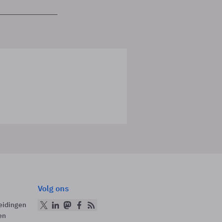
Volg ons
eidingen
en