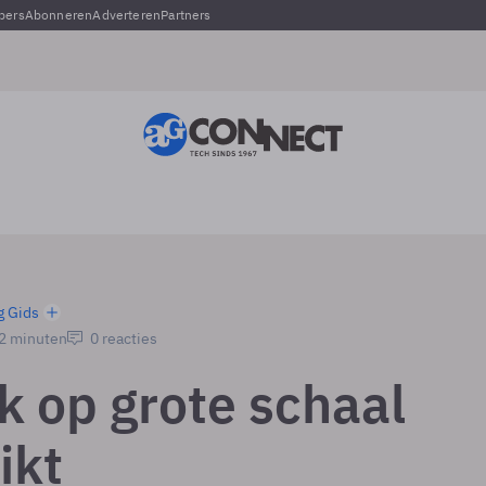
pers
Abonneren
Adverteren
Partners
g Gids
 2 minuten
0 reacties
k op grote schaal
ikt