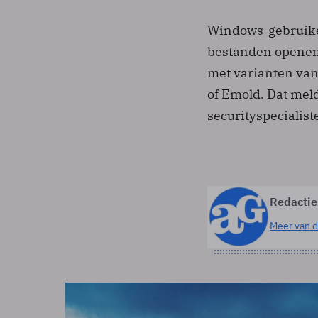
Windows-gebruike
bestanden openen
met varianten van
of Emold. Dat mel
securityspecialis
Redactie
Meer van d