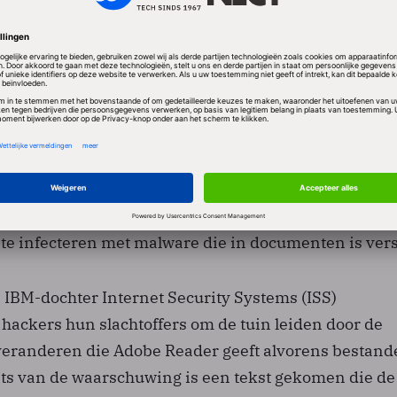
enen zelf voor dat kwaadaardige software op zijn co
d.
e de laatste versie van Adobe Reader hebben geïnsta
e PDF-lezer zoals Foxit gebruiken zijn kwetsbaar. Ad
ngslek tot dusver niet gepatcht. In feite gaat het over
lek maar om een doelbewust in de PDF-technologie
ning die /Launch heet. De Belgische onderzoeker D
eerde enkele weken geleden hoe de functie kan wor
 te infecteren met malware die in documenten is vers
IBM-dochter Internet Security Systems (ISS)
hackers hun slachtoffers om de tuin leiden door de
eranderen die Adobe Reader geeft alvorens bestand
ats van de waarschuwing is een tekst gekomen die de