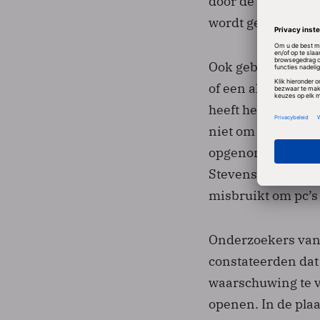
door de PDF te op
wordt geïnstalleer
Ook gebruikers di
of een alternatiev
heeft het beveiligi
niet om een echt 
opgenomen voorzie
Stevens demonstr
misbruikt om pc’s
Onderzoekers van 
constateerden dat 
waarschuwing te v
openen. In de pla