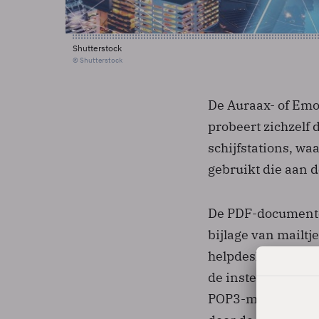
Shutterstock
© Shutterstock
De Auraax- of Emo
probeert zichzelf 
schijfstations, wa
gebruikt die aan d
De PDF-documenten
bijlage van mailtj
helpdesks. In de m
de instellingen v
POP3-mailservers z