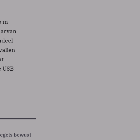
 in
aarvan
ndeel
vallen
at
e USB-
 regels bewust