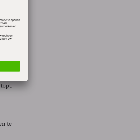
mputer
lleerd
obe
igens
idier
den
topt.
en te