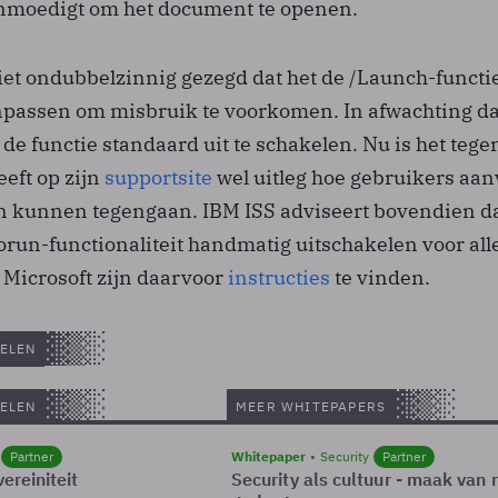
anmoedigt om het document te openen.
iet ondubbelzinnig gezegd dat het de /Launch-functie
npassen om misbruik te voorkomen. In afwachting d
 de functie standaard uit te schakelen. Nu is het tege
eeft op zijn
supportsite
wel uitleg hoe gebruikers aan
n kunnen tegengaan. IBM ISS adviseert bovendien d
orun-functionaliteit handmatig uitschakelen voor all
 Microsoft zijn daarvoor
instructies
te vinden.
ELEN
ELEN
MEER WHITEPAPERS
Partner
Whitepaper
Security
Partner
ereiniteit
Security als cultuur - maak van