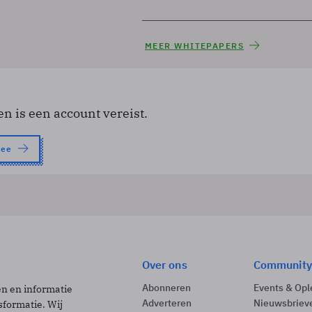
MEER WHITEPAPERS
en is een account vereist.
nee
Over ons
Community
Abonneren
Events & Opl
ën en informatie
Adverteren
Nieuwsbriev
sformatie. Wij