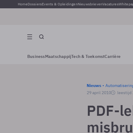
Home
Dossiers
Events & Opleidingen
Nieuwsbrieven
Vacatures
Whitepa
Business
Maatschappij
Tech & Toekomst
Carrière
Nieuws
Automatiserin
29 april 2010
leestijd
PDF-le
misbru