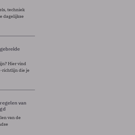
els, techniek
 dagelijkse
itgebreide
ijn? Hier vind
richtlijn die je
tregelen van
egd
elen van de
ndse