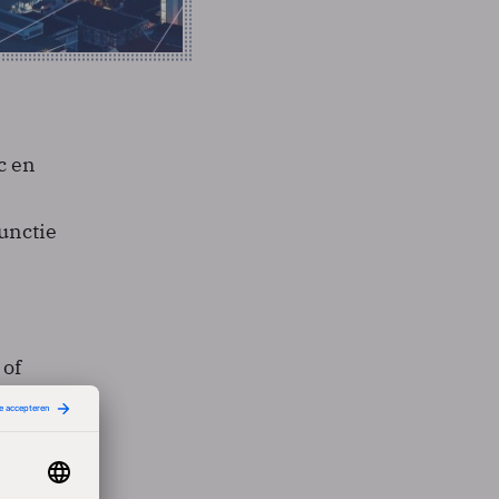
c en
unctie
s
 of
tten om
 en
 er