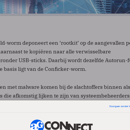
ld-worm deponeert een ‘rootkit’ op de aangevallen p
daarnaast te kopiëren naar alle verwisselbare
aronder USB-sticks. Daarbij wordt dezelfde Autorun-f
e basis ligt van de Conficker-worm.
 met malware komen bij de slachtoffers binnen al
es die afkomstig lijken te zijn van systeembeheerders
ailtjes wordt beweerd dat de PDF’s instructies beva
an het mailprogramma aan te passen omdat de SMTP-
ijn veranderd. In werkelijkheid zorgt het slachtoffer