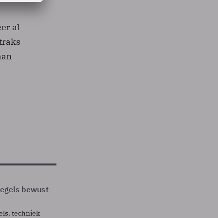
er al
traks
aan
 regels bewust
els, techniek