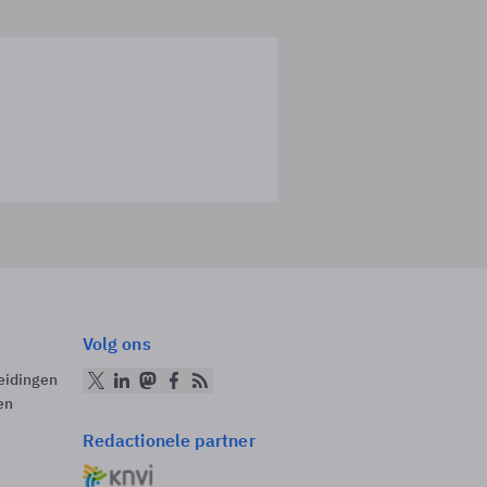
Volg ons
eidingen
en
Redactionele partner