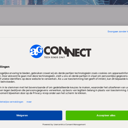
 daarom aangepast worden aan Europese standaarden,
en het NFS, waarin onder meer banken, bedrijven e
vertegenwoordigd. Daardoor kan de acceptgiro stra
Europese rekeningnummer, het IBAN-nummer, worde
t in 2014 verplicht
BAN (International Bank Account Number) wordt per 
het Europese, dus ook het Nederlandse, betalingsver
ast moet ook een BIC (Business Identifier Code) word
nk te adresseren.