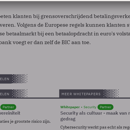
ten klanten bij grensoverschrijdend betalingsverke
veren. Volgens de Europese regels kunnen klanten s
e betaalmarkt bij een betaalopdracht in euro's volst
ank voegt er dan zelf de BIC aan toe.
ELEN
ELEN
MEER WHITEPAPERS
Partner
Whitepaper
Security
Partner
ereiniteit
Security als cultuur - maak van
gedrag
ies je grootste risico zijn.
Cybersecurity werkt pas echt als reg