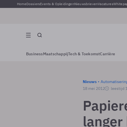
Home
Dossiers
Events & Opleidingen
Nieuwsbrieven
Vacatures
Whitepa
Business
Maatschappij
Tech & Toekomst
Carrière
Nieuws
Automatiserin
18 mei 2012
leestijd 
Papiere
langer