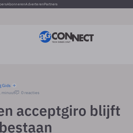
pers
Abonneren
Adverteren
Partners
g Gids
1 minuut
0 reacties
n acceptgiro blijft
 bestaan