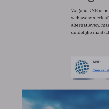
Volgens DNB is he
weliswaar sterk a
alternatieven, maa
duidelijke maatsc
ANP
Meer van d