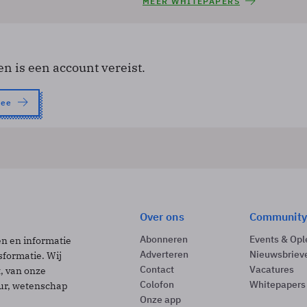
MEER WHITEPAPERS
en is een account vereist.
nee
Over ons
Community
Abonneren
Events & Opl
ën en informatie
Adverteren
Nieuwsbriev
sformatie. Wij
Contact
Vacatures
t, van onze
Colofon
Whitepapers
uur, wetenschap
Onze app