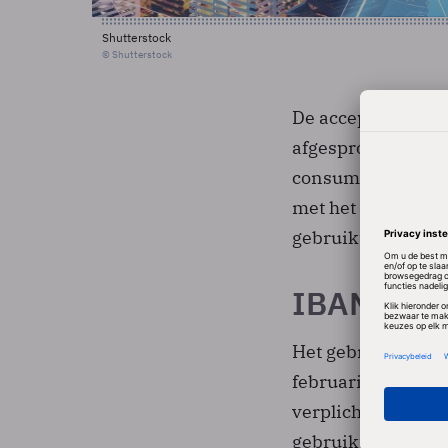
Shutterstock
© Shutterstock
De acceptgiro zal
afgesproken binn
consumenten zijn 
met het langere 
gebruikt.
IBAN word
Het gebruik van I
februari 2014 in 
verplicht. Daarna
gebruikt om de ba