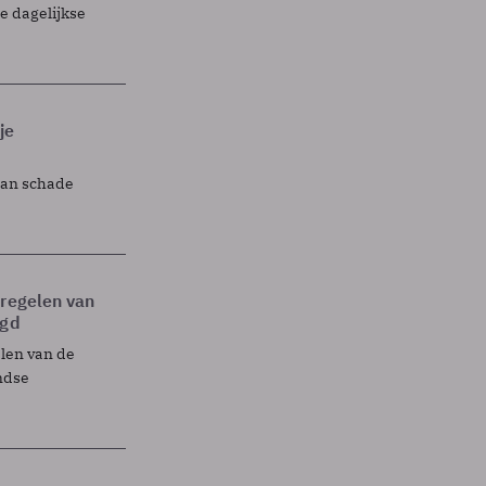
 dagelijkse
je
lan schade
tregelen van
egd
elen van de
ndse