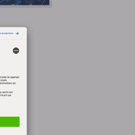
 zo is
n
ks ook
n
1
keer
en