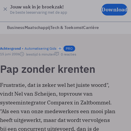
Jouw vak in je broekzak!
Download
De beste leeservaring met de app
Business
Maatschappij
Tech & Toekomst
Carrière
Achtergrond
Automatisering Gids
PRO
15 juni 2006
leestijd 6 minuten
0 reacties
Pap zonder krenten
Frustratie, dat is zeker wel het juiste woord",
vindt Nel van Scheijen, topvrouw van
systeemintegrator Comparex in Zaltbommel.
"Als een van onze medewerkers een mooi plan
heeft uitgewerkt, maar dat wordt vervolgens
bij een concurrent uitgevoerd, dan is de