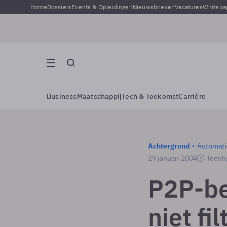
Home
Dossiers
Events & Opleidingen
Nieuwsbrieven
Vacatures
Whitepa
Business
Maatschappij
Tech & Toekomst
Carrière
Achtergrond
Automati
29 januari 2004
leesti
P2P-be
niet fil