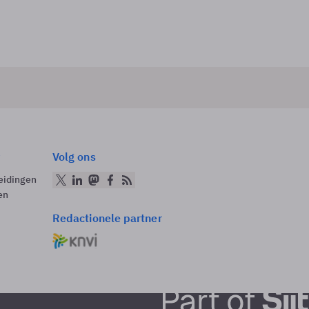
Volg ons
eidingen
en
Redactionele partner