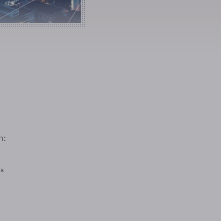
n:
rs