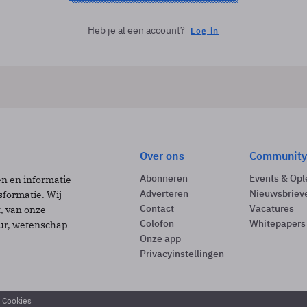
Heb je al een account?
Log in
Over ons
Community
Abonneren
Events & Opl
ën en informatie
Adverteren
Nieuwsbriev
sformatie. Wij
Contact
Vacatures
t, van onze
Colofon
Whitepapers
uur, wetenschap
Onze app
Privacyinstellingen
& Cookies