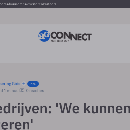
pers
Abonneren
Adverteren
Partners
sering Gids
PRO
jd 1 minuut
0 reacties
drijven: 'We kunne
teren'