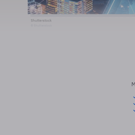
Shutterstock
© Shutterstock
M