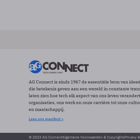
AG Connect is sinds 1967 de essentiële bron van idee
die betekenis geven aan een wereld in constante tran
laten zien hoe tech elk aspect van ons leven verander
organisaties, ons werk en onze carrière tot onze cult
en maatschappij.
Lees ons manifest >
© 2023 AG Connect
Algemene Voorwaarden & Copyrights
Privacy 