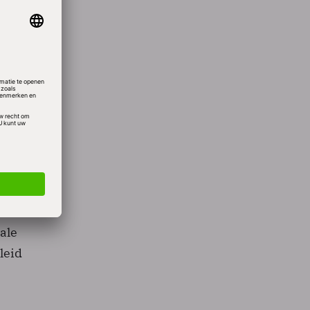
dse
pen
rs van
e
 ICT
ale
leid