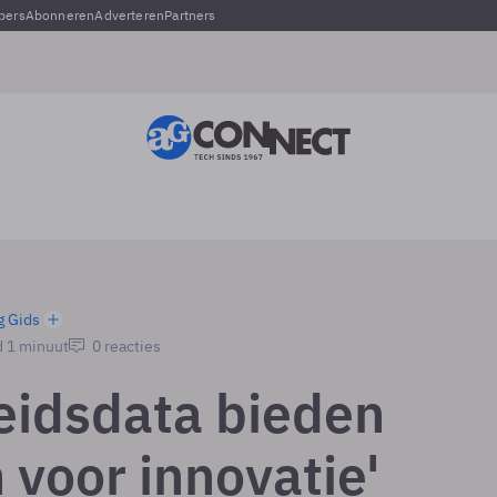
pers
Abonneren
Adverteren
Partners
g Gids
d 1 minuut
0 reacties
eidsdata bieden
 voor innovatie'