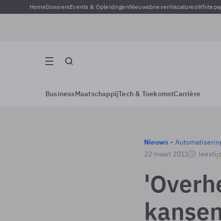
Home
Dossiers
Events & Opleidingen
Nieuwsbrieven
Vacatures
Whitepa
Business
Maatschappij
Tech & Toekomst
Carrière
Nieuws
Automatiserin
22 maart 2011
leestij
'Overh
kansen