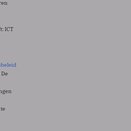
ren
t: ICT
sbeleid
. De
ingen
 te