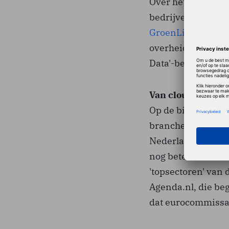
Over het beschikb
bedrijven wordt al
GroenLinks de mi
overheid juist ac
Data'-beleid.
Van cloud comput
Op de bijeenkoms
brancheorganisati
Nederlandse econo
nog beter kan wor
'topsectoren' van 
Agenda.nl, die be
dat eurocommissar