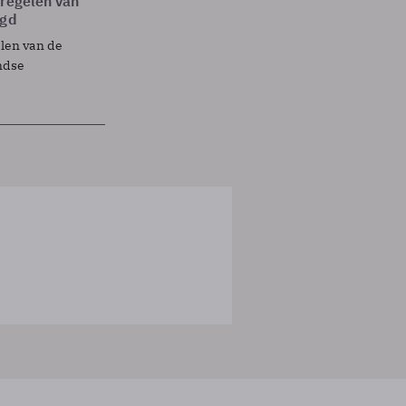
tregelen van
egd
elen van de
ndse