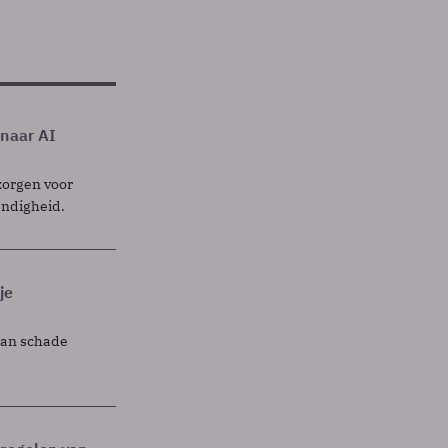
 naar AI
zorgen voor
endigheid.
je
lan schade