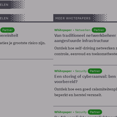
ELEN
ELEN
MEER WHITEPAPERS
Partner
Whitepaper
Netwerken
Partner
ereiniteit
Van traditioneel netwerkbeheer
aangestuurde infrastructuur
ies je grootste risico zijn.
Ontdek hoe self-driving netwerken 
controle, eenvoud en toekomstbest
Whitepaper
Security
Partner
Een storing of cyberaanval: ben 
voorbereid?
Ontdek hoe een goed calamiteitenp
beperkt en herstel versnelt.
Whitepaper
Security
Partner