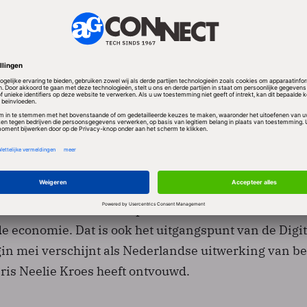
aar stellen van overheidsgegevens aan burgers en
 jarenlang discussie gevoerd. Begin februari
verweet
nister van Binnenlandse Zaken
nog dat de Nederlan
hterloopt op andere landen met het voeren van een 'O
ing tot breedband en regeldruk
t in Den Haag sprak Verhagen met vertegenwoordige
es en bedrijven over de kansen die ICT biedt voor d
mie. Doel van de bijeenkomst was te bespreken hoe
den benut voor nieuwe producten en diensten in de
de economie. Dat is ook het uitgangspunt van de Digit
gin mei verschijnt als Nederlandse uitwerking van be
is Neelie Kroes heeft ontvouwd.