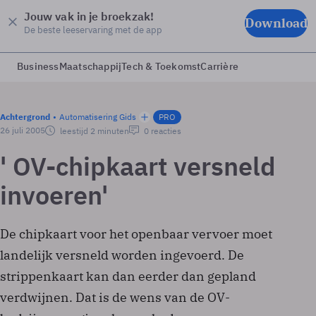
Jouw vak in je broekzak!
Download
De beste leeservaring met de app
Business
Maatschappij
Tech & Toekomst
Carrière
Achtergrond
Automatisering Gids
PRO
26 juli 2005
leestijd 2 minuten
0 reacties
' OV-chipkaart versneld
invoeren'
De chipkaart voor het openbaar vervoer moet
landelijk versneld worden ingevoerd. De
strippenkaart kan dan eerder dan gepland
verdwijnen. Dat is de wens van de OV-