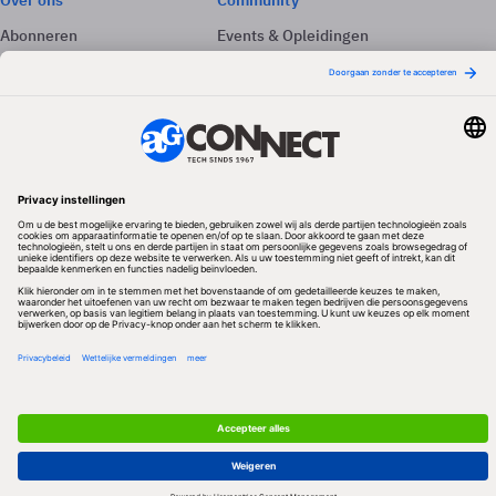
Over ons
Community
Abonneren
Events & Opleidingen
Adverteren
Nieuwsbrieven
Contact
Vacatures
Colofon
Whitepapers
Onze app
Privacyinstellingen
Volg ons
Redactionele partner
Algemene Voorwaarden & Copyrights
Privacy & Cookies