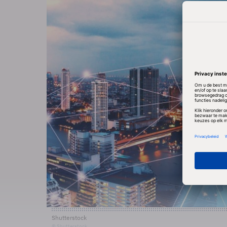
Shutterstock
© Shutterstock