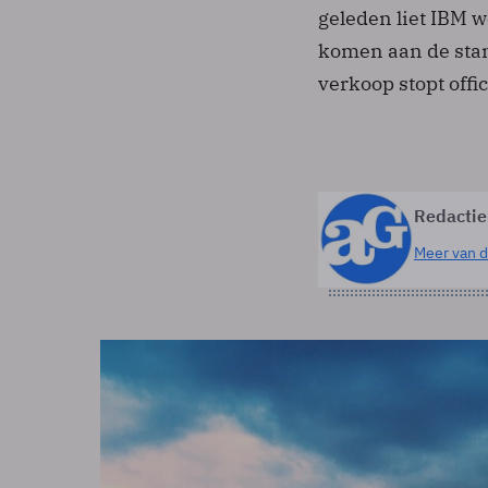
geleden liet IBM 
komen aan de sta
verkoop stopt offi
Redactie
Meer van d