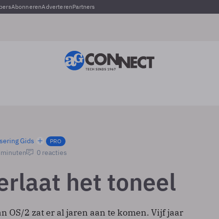
pers
Abonneren
Adverteren
Partners
sering Gids
PRO
2 minuten
0 reacties
erlaat het toneel
OS/2 zat er al jaren aan te komen. Vijf jaar