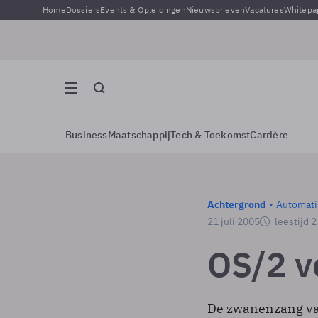
Home
Dossiers
Events & Opleidingen
Nieuwsbrieven
Vacatures
Whitepa
Business
Maatschappij
Tech & Toekomst
Carrière
Achtergrond
Automati
21 juli 2005
leestijd 
OS/2 v
De zwanenzang van 