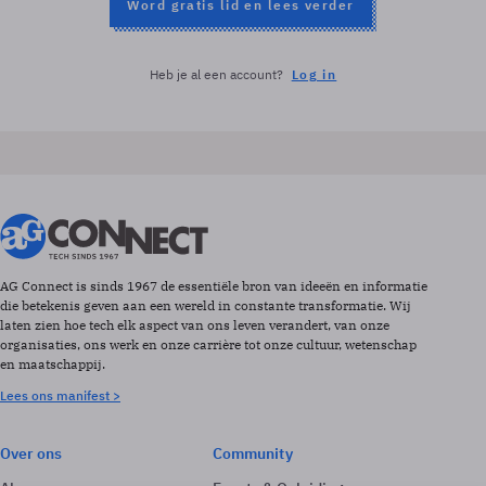
Word gratis lid en lees verder
Heb je al een account?
Log in
AG Connect is sinds 1967 de essentiële bron van ideeën en informatie
die betekenis geven aan een wereld in constante transformatie. Wij
laten zien hoe tech elk aspect van ons leven verandert, van onze
organisaties, ons werk en onze carrière tot onze cultuur, wetenschap
en maatschappij.
Lees ons manifest >
Over ons
Community