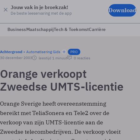
Jouw vak in je broekzak!
Download
De beste leeservaring met de app
Business
Maatschappij
Tech & Toekomst
Carrière
Achtergrond
Automatisering Gids
PRO
30 december 2003
leestijd 1 minuut
0 reacties
Orange verkoopt
Zweedse UMTS-licentie
Orange Sverige heeft overeenstemming
bereikt met TeliaSonera en Tele2 over de
verkoop van zijn UMTS-licentie aan de
Zweedse telecombedrijven. De verkoop vloeit