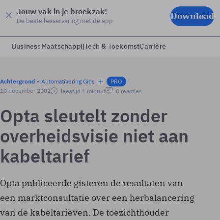
Jouw vak in je broekzak!
Download
De beste leeservaring met de app
Business
Maatschappij
Tech & Toekomst
Carrière
Achtergrond
Automatisering Gids
PRO
10 december 2002
leestijd 1 minuut
0 reacties
Opta sleutelt zonder
overheidsvisie niet aan
kabeltarief
Opta publiceerde gisteren de resultaten van
een marktconsultatie over een herbalancering
van de kabeltarieven. De toezichthouder