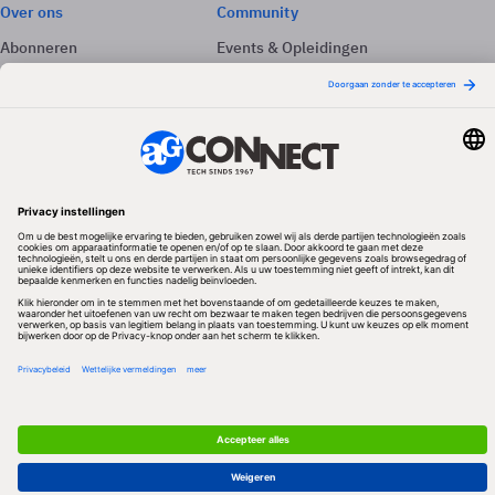
Over ons
Community
Abonneren
Events & Opleidingen
Adverteren
Nieuwsbrieven
Contact
Vacatures
Colofon
Whitepapers
Onze app
Privacyinstellingen
Volg ons
Redactionele partner
Algemene Voorwaarden & Copyrights
Privacy & Cookies