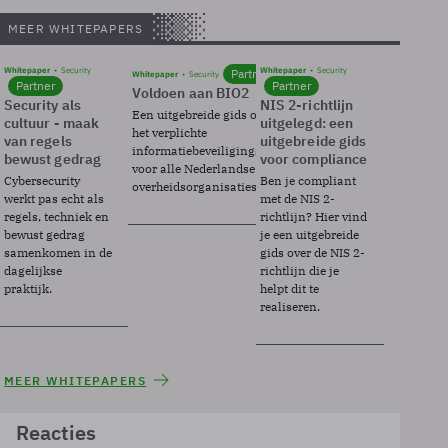
MEER WHITEPAPERS
Whitepaper
Security
Whitepaper
Security
Partner
Whitepaper
Security
Partner
Partner
Voldoen aan BIO2
Security als
NIS 2-richtlijn
Een uitgebreide gids over BIO2,
cultuur - maak
uitgelegd: een
het verplichte
van regels
uitgebreide gids
informatiebeveiligingsframework
bewust gedrag
voor compliance
voor alle Nederlandse
Cybersecurity
Ben je compliant
overheidsorganisaties.
werkt pas echt als
met de NIS 2-
regels, techniek en
richtlijn? Hier vind
bewust gedrag
je een uitgebreide
samenkomen in de
gids over de NIS 2-
dagelijkse
richtlijn die je
praktijk.
helpt dit te
realiseren.
MEER WHITEPAPERS
Reacties