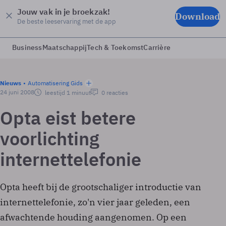
Jouw vak in je broekzak!
Download
De beste leeservaring met de app
Business
Maatschappij
Tech & Toekomst
Carrière
Nieuws
Automatisering Gids
24 juni 2008
leestijd 1 minuut
0 reacties
Opta eist betere
voorlichting
internettelefonie
Opta heeft bij de grootschaliger introductie van
internettelefonie, zo'n vier jaar geleden, een
afwachtende houding aangenomen. Op een