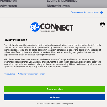
Abonneren
Events & Opleidingen
Adverteren
Nieuwsbrieven
Contact
Vacatures
Colofon
Whitepapers
Onze app
Privacyinstellingen
Volg ons
Redactionele partner
Algemene Voorwaarden & Copyrights
Privacy & Cookies