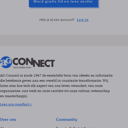
Word gratis lid en lees verder
Heb je al een account?
Log in
AG Connect is sinds 1967 de essentiële bron van ideeën en informatie
die betekenis geven aan een wereld in constante transformatie. Wij
laten zien hoe tech elk aspect van ons leven verandert, van onze
organisaties, ons werk en onze carrière tot onze cultuur, wetenschap
en maatschappij.
Lees ons manifest >
Over ons
Community