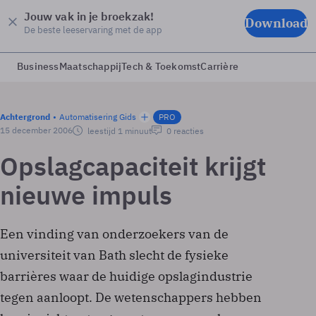
Jouw vak in je broekzak!
Download
De beste leeservaring met de app
Business
Maatschappij
Tech & Toekomst
Carrière
Achtergrond
Automatisering Gids
PRO
15 december 2006
leestijd 1 minuut
0 reacties
Opslagcapaciteit krijgt
nieuwe impuls
Een vinding van onderzoekers van de
universiteit van Bath slecht de fysieke
barrières waar de huidige opslagindustrie
tegen aanloopt. De wetenschappers hebben