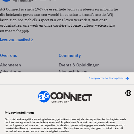
AG Connect is sinds 1967 de essentiële bron van ideeën en informatie
die betekenis geven aan een wereld in constante transformatie. Wij
laten zien hoe tech elk aspect van ons leven verandert, van onze
organisaties, ons werk en onze carrière tot onze cultuur, wetenschap
en maatschappij.
Lees ons manifest >
Over ons
Community
Abonneren
Events & Opleidingen
Adverteren
Nieuwsbrieven
Contact
Vacatures
Colofon
Whitepapers
Onze app
Privacyinstellingen
Volg ons