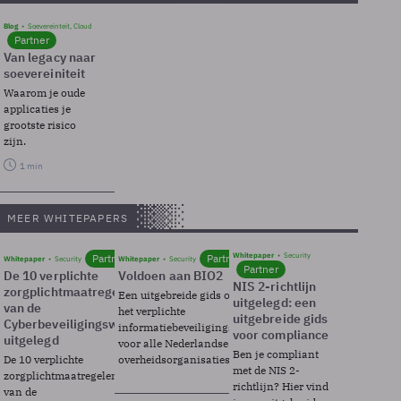
Blog
Soevereinteit, Cloud
Partner
Van legacy naar
soevereiniteit
Waarom je oude
applicaties je
grootste risico
zijn.
1 min
MEER WHITEPAPERS
Whitepaper
Security
Partner
Partner
Whitepaper
Security
Whitepaper
Security
Partner
De 10 verplichte
Voldoen aan BIO2
NIS 2-richtlijn
zorgplichtmaatregelen
Een uitgebreide gids over BIO2,
uitgelegd: een
van de
het verplichte
uitgebreide gids
Cyberbeveiligingswet
informatiebeveiligingsframework
voor compliance
uitgelegd
voor alle Nederlandse
Ben je compliant
De 10 verplichte
overheidsorganisaties.
met de NIS 2-
zorgplichtmaatregelen
richtlijn? Hier vind
van de