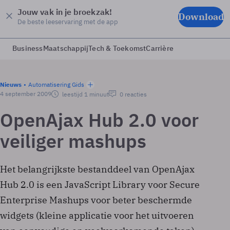
Jouw vak in je broekzak!
Download
De beste leeservaring met de app
Business
Maatschappij
Tech & Toekomst
Carrière
Nieuws
Automatisering Gids
4 september 2009
leestijd 1 minuut
0 reacties
OpenAjax Hub 2.0 voor
veiliger mashups
Het belangrijkste bestanddeel van OpenAjax
Hub 2.0 is een JavaScript Library voor Secure
Enterprise Mashups voor beter beschermde
widgets (kleine applicatie voor het uitvoeren