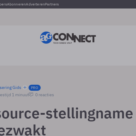
pers
Abonneren
Adverteren
Partners
sering Gids
PRO
estijd 1 minuut
0 reacties
ource-stellingname
ezwakt