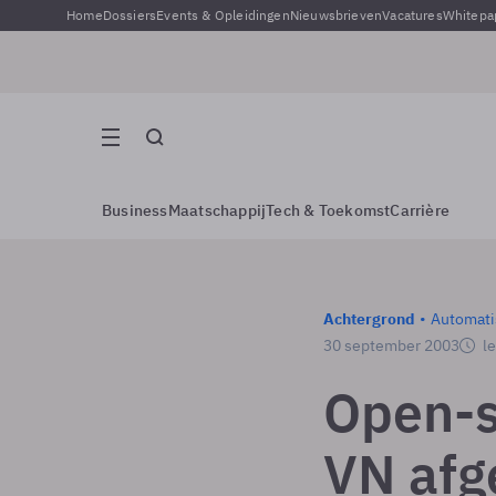
Home
Dossiers
Events & Opleidingen
Nieuwsbrieven
Vacatures
Whitepa
Business
Maatschappij
Tech & Toekomst
Carrière
Achtergrond
Automati
30 september 2003
le
Open-s
VN afg