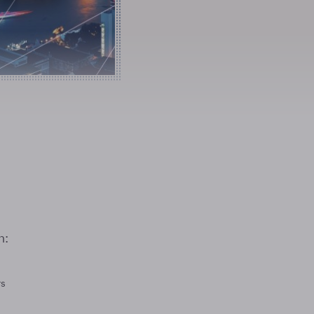
n:
rs