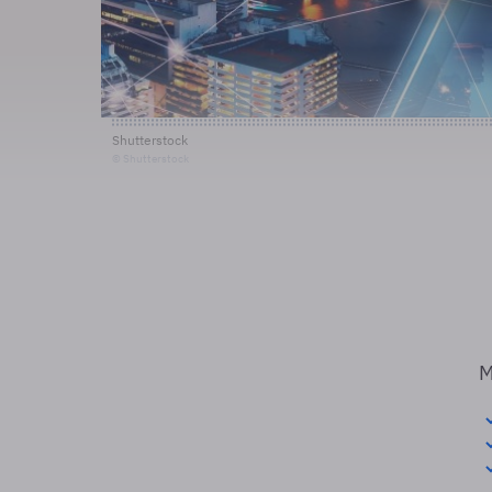
Shutterstock
© Shutterstock
M