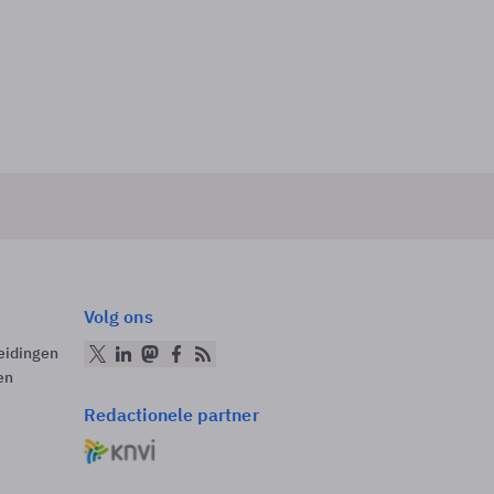
Volg ons
eidingen
en
Redactionele partner