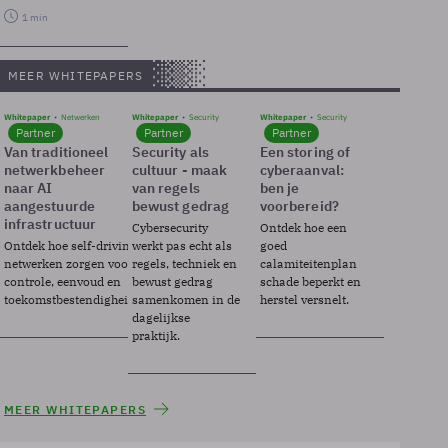
1 min
MEER WHITEPAPERS
Whitepaper
Netwerken
Whitepaper
Security
Whitepaper
Security
Partner
Partner
Partner
Van traditioneel
Security als
Een storing of
netwerkbeheer
cultuur - maak
cyberaanval:
naar AI
van regels
ben je
aangestuurde
bewust gedrag
voorbereid?
infrastructuur
Cybersecurity
Ontdek hoe een
Ontdek hoe self-driving
werkt pas echt als
goed
netwerken zorgen voor
regels, techniek en
calamiteitenplan
controle, eenvoud en
bewust gedrag
schade beperkt en
toekomstbestendigheid.
samenkomen in de
herstel versnelt.
dagelijkse
praktijk.
MEER WHITEPAPERS