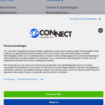
Abonneren
Events & Opleidingen
Adverteren
Nieuwsbrieven
Contact
Vacatures
Colofon
Whitepapers
Onze app
Privacyinstellingen
Volg ons
Redactionele partner
Algemene Voorwaarden & Copyrights
Privacy & Cookies