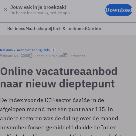
Jouw vak in je broekzak!
Download
De beste leeservaring met de app
Business
Maatschappij
Tech & Toekomst
Carrière
Nieuws
Automatisering Gids
9 december 2008
leestijd 1 minuut
0 reacties
Online vacatureaanbod
naar nieuw dieptepunt
De Index voor de ICT-sector daalde in de
afgelopen maand met één punt naar 135. In
andere sectoren was de daling over de maand
november forser: gemiddeld daalde de Index