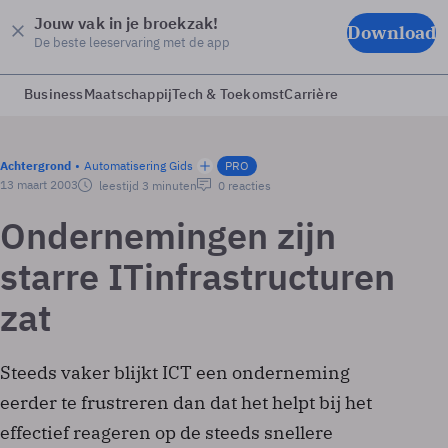
Jouw vak in je broekzak!
Download
De beste leeservaring met de app
Business
Maatschappij
Tech & Toekomst
Carrière
Achtergrond
Automatisering Gids
PRO
13 maart 2003
leestijd 3 minuten
0 reacties
Ondernemingen zijn
starre IT­infrastructuren
zat
Steeds vaker blijkt ICT een onderneming
eerder te frustreren dan dat het helpt bij het
effectief reageren op de steeds snellere