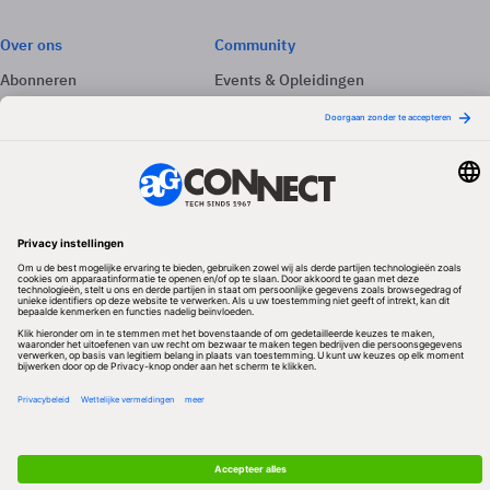
Over ons
Community
Abonneren
Events & Opleidingen
Adverteren
Nieuwsbrieven
Contact
Vacatures
Colofon
Whitepapers
Onze app
Privacyinstellingen
Volg ons
Redactionele partner
Algemene Voorwaarden & Copyrights
Privacy & Cookies