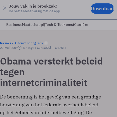
Jouw vak in je broekzak!
Download
De beste leeservaring met de app
Business
Maatschappij
Tech & Toekomst
Carrière
Nieuws
Automatisering Gids
27 mei 2009
leestijd 1 minuut
0 reacties
Obama versterkt beleid
tegen
internetcriminaliteit
De benoeming is het gevolg van een grondige
herziening van het federale overheidsbeleid
op het gebied van internetbeveiliging. De