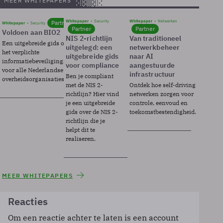
MEER WHITEPAPERS
Whitepaper
Security
Whitepaper
Netwerken
Partner
Whitepaper
Security
Partner
Partner
Voldoen aan BIO2
NIS 2-richtlijn
Van traditioneel
Een uitgebreide gids over BIO2,
uitgelegd: een
netwerkbeheer
het verplichte
uitgebreide gids
naar AI
informatiebeveiligingsframework
voor compliance
aangestuurde
voor alle Nederlandse
infrastructuur
Ben je compliant
overheidsorganisaties.
met de NIS 2-
Ontdek hoe self-driving
richtlijn? Hier vind
netwerken zorgen voor
je een uitgebreide
controle, eenvoud en
gids over de NIS 2-
toekomstbestendigheid.
richtlijn die je
helpt dit te
realiseren.
MEER WHITEPAPERS
Reacties
Om een reactie achter te laten is een account