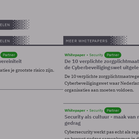
ELEN
ELEN
MEER WHITEPAPERS
Partner
Whitepaper
Security
Partner
ereiniteit
De 10 verplichte zorgplichtmaa
de Cyberbeveiligingswet uitgel
ies je grootste risico zijn.
De 10 verplichte zorgplichtmaatreg
Cyberbeveiligingswet waar Nederla
organisaties aan moeten voldoen.
Whitepaper
Security
Partner
Security als cultuur - maak van
gedrag
Cybersecurity werkt pas echt als reg
en bewust gedrag samenkomen in de