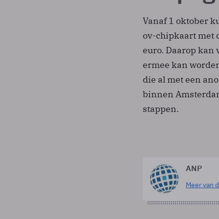
Vanaf 1 oktober 
ov-chipkaart met d
euro. Daarop kan 
ermee kan worden
die al met een an
binnen Amsterdam 
stappen.
ANP
Meer van d