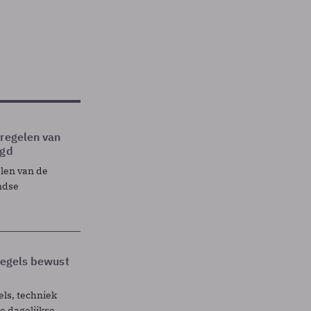
tregelen van
egd
elen van de
ndse
 regels bewust
els, techniek
 dagelijkse