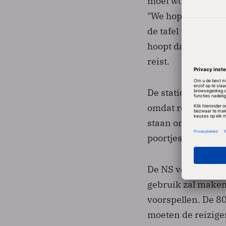
moet worden of die
"We hopen rond de
de tafel te gaan o
hoopt dat tegen di
reist.
De stations zullen
omdat reizigers v
staan om in- en ui
poortjes; de rest p
De NS verwacht da
gebruik zal maken 
voorspellen. De 80
moeten de reizige