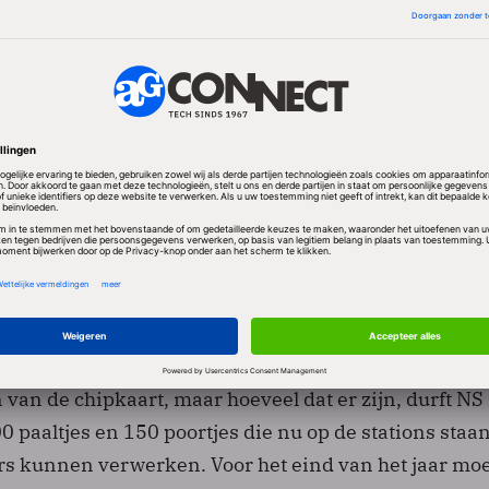
 gewenning er is, moest hij het antwoord schuldig bl
 jaarwisseling 2010/2011 met de reizigersorganisat
m daar afspraken over te maken", aldus Huberts. De N
e tijd zo'n 90 procent van de reizigers met de chipkaa
 in ieder geval de komende tijd een beetje roze kleur
anaf nu pas gewezen worden op waar de paaltjes of po
t te checken. Ongeveer 115 grotere stations krijgen
aaltjes.
t vanaf donderdag nog maar een beperkte groep rei
van de chipkaart, maar hoeveel dat er zijn, durft NS 
0 paaltjes en 150 poortjes die nu op de stations staan
rs kunnen verwerken. Voor het eind van het jaar moe