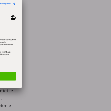
ijven.
ies om
S
rt
en
ortjes
zigers
niet te
,
ten er