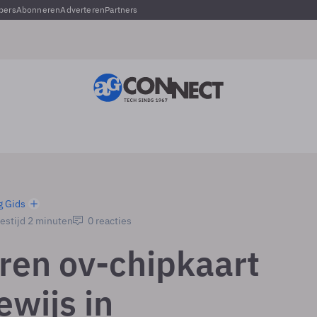
pers
Abonneren
Adverteren
Partners
g Gids
estijd 2 minuten
0 reacties
ren ov-chipkaart
ewijs in