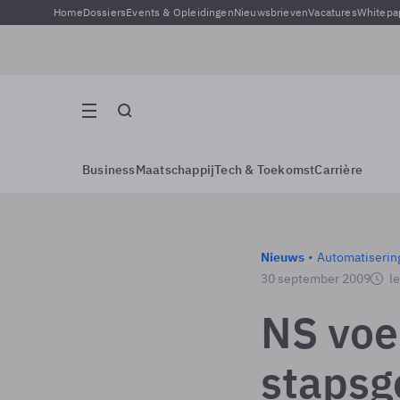
Home
Dossiers
Events & Opleidingen
Nieuwsbrieven
Vacatures
Whitepa
Business
Maatschappij
Tech & Toekomst
Carrière
Nieuws
Automatiserin
30 september 2009
le
NS voe
stapsg