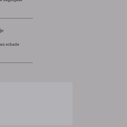
je
lan schade