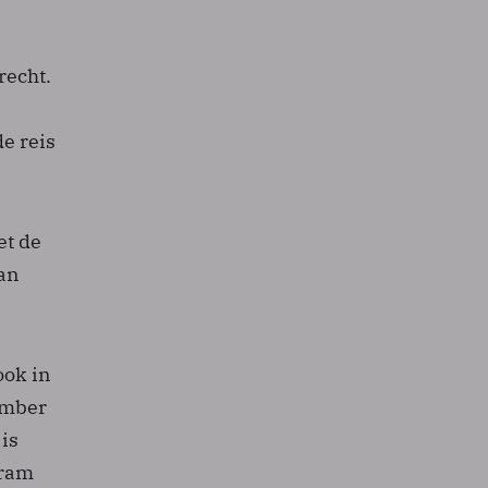
recht.
e reis
et de
van
ook in
ember
 is
tram