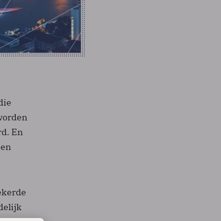
die
 worden
rd. En
 en
zekerde
delijk