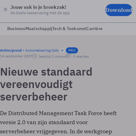
Jouw vak in je broekzak!
Download
De beste leeservaring met de app
Business
Maatschappij
Tech & Toekomst
Carrière
Achtergrond
Automatisering Gids
PRO
14 september 2007
leestijd 1 minuut
0 reacties
Nieuwe standaard
vereenvoudigt
serverbeheer
De Distributed Management Task Force heeft
versie 2.0 van zijn standaard voor
serverbeheer vrijgegeven. In de werkgroep