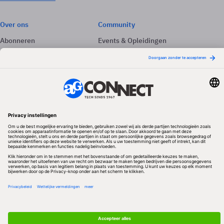
Over ons
Community
Abonneren
Events & Opleidingen
Adverteren
Nieuwsbrieven
Contact
Vacatures
Colofon
Whitepapers
Onze app
Privacyinstellingen
Volg ons
Redactionele partner
Algemene Voorwaarden & Copyrights
Privacy & Cookies