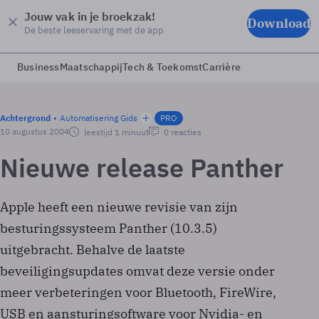
Jouw vak in je broekzak!
Download
De beste leeservaring met de app
Business
Maatschappij
Tech & Toekomst
Carrière
Achtergrond
Automatisering Gids
PRO
10 augustus 2004
leestijd 1 minuut
0 reacties
Nieuwe release Panther
Apple heeft een nieuwe revisie van zijn
besturingssysteem Panther (10.3.5)
uitgebracht. Behalve de laatste
beveiligingsupdates omvat deze versie onder
meer verbeteringen voor Bluetooth, FireWire,
USB en aansturingsoftware voor Nvidia- en