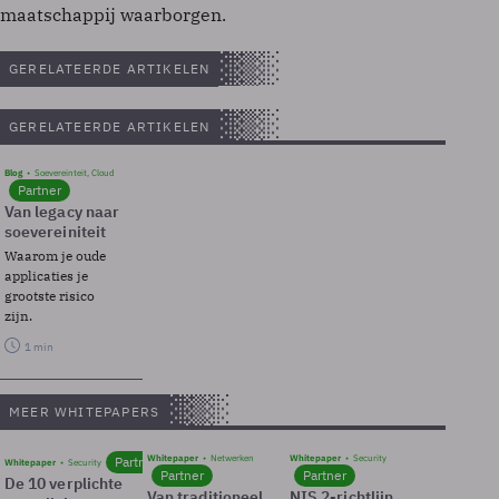
maatschappij waarborgen.
GERELATEERDE ARTIKELEN
GERELATEERDE ARTIKELEN
Blog
Soevereinteit, Cloud
Partner
Van legacy naar
soevereiniteit
Waarom je oude
applicaties je
grootste risico
zijn.
1 min
MEER WHITEPAPERS
Whitepaper
Netwerken
Whitepaper
Security
Partner
Whitepaper
Security
Partner
Partner
De 10 verplichte
Van traditioneel
NIS 2-richtlijn