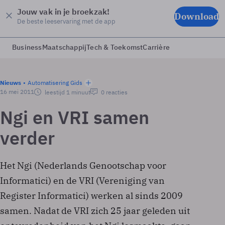
Jouw vak in je broekzak!
Download
De beste leeservaring met de app
Business
Maatschappij
Tech & Toekomst
Carrière
Nieuws
Automatisering Gids
16 mei 2011
leestijd 1 minuut
0 reacties
Ngi en VRI samen
verder
Het Ngi (Nederlands Genootschap voor
Informatici) en de VRI (Vereniging van
Register Informatici) werken al sinds 2009
samen. Nadat de VRI zich 25 jaar geleden uit