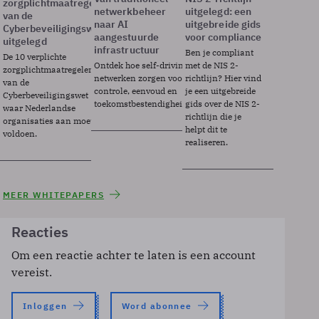
zorgplichtmaatregelen
netwerkbeheer
uitgelegd: een
van de
naar AI
uitgebreide gids
Cyberbeveiligingswet
aangestuurde
voor compliance
uitgelegd
infrastructuur
Ben je compliant
De 10 verplichte
Ontdek hoe self-driving
met de NIS 2-
zorgplichtmaatregelen
netwerken zorgen voor
richtlijn? Hier vind
van de
controle, eenvoud en
je een uitgebreide
Cyberbeveiligingswet
toekomstbestendigheid.
gids over de NIS 2-
waar Nederlandse
richtlijn die je
organisaties aan moeten
helpt dit te
voldoen.
realiseren.
MEER WHITEPAPERS
Reacties
Om een reactie achter te laten is een account
vereist.
Inloggen
Word abonnee