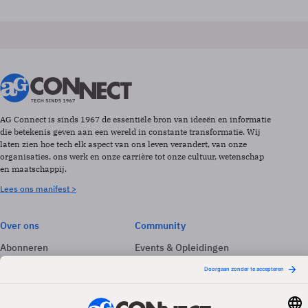
AG Connect is sinds 1967 de essentiële bron van ideeën en informatie
die betekenis geven aan een wereld in constante transformatie. Wij
laten zien hoe tech elk aspect van ons leven verandert, van onze
organisaties, ons werk en onze carrière tot onze cultuur, wetenschap
en maatschappij.
Lees ons manifest >
Over ons
Community
Abonneren
Events & Opleidingen
Adverteren
Nieuwsbrieven
Contact
Vacatures
Colofon
Whitepapers