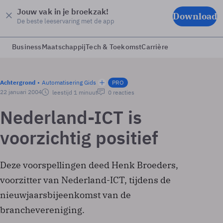
Jouw vak in je broekzak!
Download
De beste leeservaring met de app
Business
Maatschappij
Tech & Toekomst
Carrière
Achtergrond
Automatisering Gids
PRO
22 januari 2004
leestijd 1 minuut
0 reacties
Nederland-ICT is
voorzichtig positief
Deze voorspellingen deed Henk Broeders,
voorzitter van Nederland-ICT, tijdens de
nieuwjaarsbijeenkomst van de
branchevereniging.