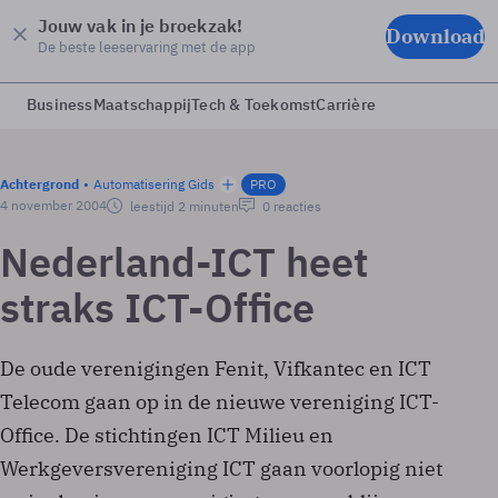
Jouw vak in je broekzak!
Download
De beste leeservaring met de app
Business
Maatschappij
Tech & Toekomst
Carrière
Achtergrond
Automatisering Gids
PRO
4 november 2004
leestijd 2 minuten
0 reacties
Nederland-ICT heet
straks ICT-Office
De oude verenigingen Fenit, Vifkantec en ICT
Telecom gaan op in de nieuwe vereniging ICT-
Office. De stichtingen ICT Milieu en
Werkgeversvereniging ICT gaan voorlopig niet